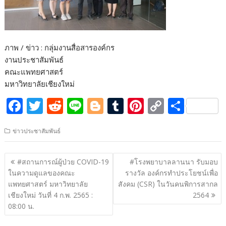
ภาพ / ข่าว : กลุ่มงานสื่อสารองค์กร
งานประชาสัมพันธ์
คณะแพทยศาสตร์
มหาวิทยาลัยเชียงใหม่
F
T
R
Li
Bl
T
Pi
C
S
ac
w
e
n
o
u
nt
o
h
ข่าวประชาสัมพันธ์
e
itt
d
e
g
m
er
p
ar
b
er
di
g
bl
e
y
e
แนะแนว
#สถานการณ์ผู้ป่วย COVID-19
#โรงพยาบาลลานนา รับมอบ
o
t
er
r
st
Li
เรื่อง
ในความดูแลของคณะ
รางวัล องค์กรทำประโยชน์เพื่อ
o
n
แพทยศาสตร์ มหาวิทยาลัย
สังคม (CSR) ในวันคนพิการสากล
เชียงใหม่ วันที่ 4 ก.พ. 2565 :
2564
k
k
08:00 น.