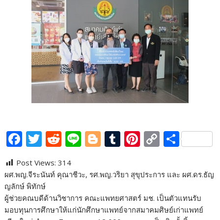
F
T
R
Li
Bl
T
Pi
C
S
ac
w
e
n
o
u
nt
o
h
Post Views:
314
e
itt
d
e
g
m
er
p
ar
ผศ.พญ.จีระนันท์ คุณาชีวะ, รศ.พญ.วริยา สุขุประการ และ ผศ.ดร.ธัญ
b
er
di
g
bl
e
y
e
ญลักษ์ พิทักษ์
o
t
er
r
st
Li
ผู้ช่วยคณบดีด้านวิชาการ คณะแพทยศาสตร์ มช. เป็นตัวแทนรับ
มอบทุนการศึกษาให้แก่นักศึกษาแพทย์จากสมาคมศิษย์เก่าแพทย์
o
n