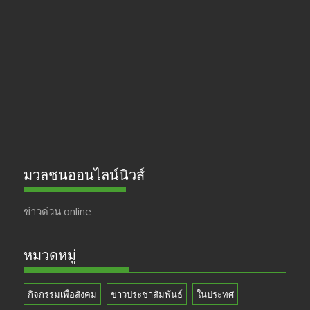
b
gr
er
T
o
a
u
o
m
b
k
e
มวลชนออนไลน์นิวส์
ข่าวด่วน online
หมวดหมู่
กิจกรรมเพื่อสังคม
ข่าวประชาสัมพันธ์
ในประทศ