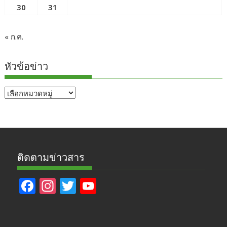
30
31
« ก.ค.
หัวข้อข่าว
หัวข้อ
ข่าว
ติดตามข่าวสาร
F
In
T
Y
ac
st
w
o
e
a
itt
u