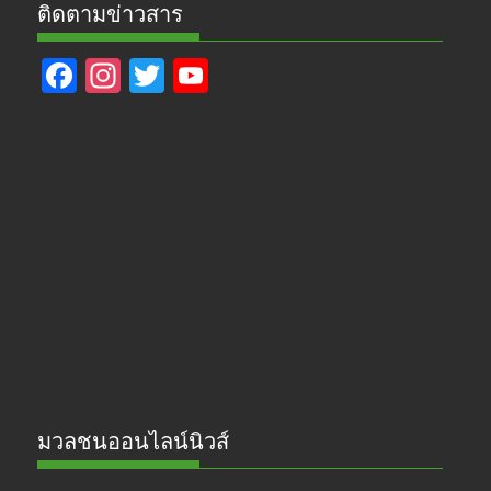
ติดตามข่าวสาร
F
In
T
Y
ac
st
w
o
e
a
itt
u
b
gr
er
T
o
a
u
o
m
b
k
e
มวลชนออนไลน์นิวส์