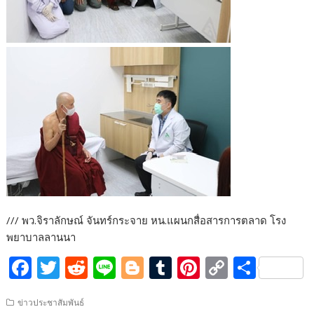
/// พว.จิราลักษณ์ จันทร์กระจาย หน.แผนกสื่อสารการตลาด โรง
พยาบาลลานนา
F
T
R
Li
Bl
T
Pi
C
S
ac
w
e
n
o
u
nt
o
h
ข่าวประชาสัมพันธ์
e
itt
d
e
g
m
er
p
ar