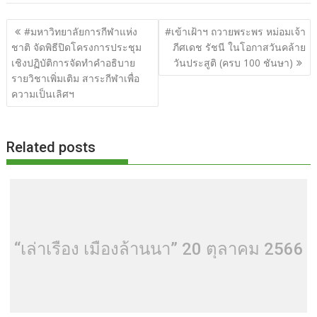
b
er
di
g
bl
e
y
e
แนะแนว
#มหาวิทยาลัยการกีฬาแห่ง
#เข้าเฝ้าฯ ถวายพระพร หม่อมเจ้า
o
t
er
r
st
Li
เรื่อง
ชาติ จัดพิธีปิดโครงการประชุม
ภีศเดช รัชนี ในโอกาสวันคล้าย
o
n
เชิงปฏิบัติการจัดทำคำอธิบาย
วันประสูติ (ครบ 100 ชันษา)
รายวิชาเพิ่มเติม สาระกีฬาเพื่อ
k
k
ความเป็นเลิศฯ
Related posts
“เล่าเรื่อง เมืองล้านนา” 20 ตุลาคม 2566