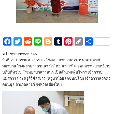
F
T
R
Li
Bl
T
Pi
C
S
ac
w
e
n
o
u
nt
o
h
Post Views:
746
e
itt
d
e
g
m
er
p
ar
วันที่ 21 มกราคม 2565 ณ โรงพยาบาลลานนา 3: คณะแพทย์
b
er
di
g
bl
e
y
e
พยาบาล โรงพยาบาลลานนา นำโดย นพ.สรไน อ่อนหวาน แพทย์เวช
o
t
er
r
st
Li
ปฏิบัติทั่วไป โรงพยาบาลลานนา เป็นตัวแทนผู้บริหาร เข้ากราบ
นมัสการ พระครูสิริศีลสังวร (ครูบาน้อย เตชปญฺโญ) เจ้าอาวาสวัดศรี
o
n
ดอนมูล อำเภอสารภี จังหวัดเชียงใหม่
k
k