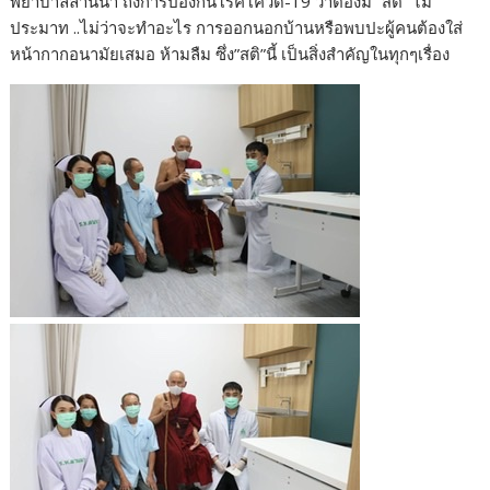
พยาบาลลานนา ถึงการป้องกันโรคโควิด-19 ว่าต้องมี “สติ” ไม่
ประมาท ..ไม่ว่าจะทำอะไร การออกนอกบ้านหรือพบปะผู้คนต้องใส่
หน้ากากอนามัยเสมอ ห้ามลืม ซึ่ง”สติ”นี้ เป็นสิ่งสำคัญในทุกๆเรื่อง