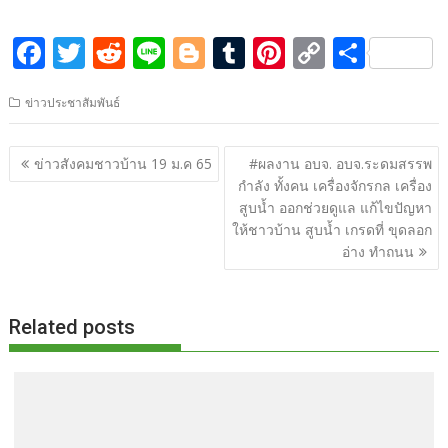
F
T
R
Li
Bl
T
Pi
C
S
ac
w
e
n
o
u
nt
o
h
ข่าวประชาสัมพันธ์
e
itt
d
e
g
m
er
p
ar
b
er
di
g
bl
e
y
e
แนะแนว
ข่าวสังคมชาวบ้าน 19 ม.ค 65
#ผลงาน อบจ. อบจ.ระดมสรรพ
o
t
er
r
st
Li
เรื่อง
กำลัง ทั้งคน เครื่องจักรกล เครื่อง
o
n
สูบน้ำ ออกช่วยดูแล แก้ไขปัญหา
ให้ชาวบ้าน สูบน้ำ เกรดที่ ขุดลอก
k
k
อ่าง ทำถนน
Related posts