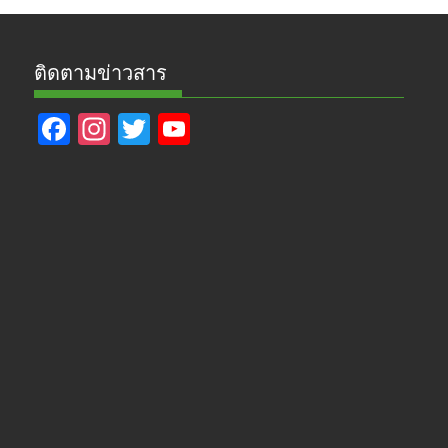
ติดตามข่าวสาร
F
In
T
Y
ac
st
w
o
e
a
itt
u
b
gr
er
T
o
a
u
o
m
b
k
e