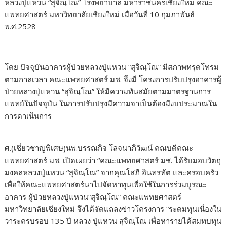
หลวงปู่แหวน “สุจิณฺโณ” โรงพยาบาล มหาราชนครเชียงใหม่ คณะ
แพทยศาสตร์ มหาวิทยาลัยเชียงใหม่ เมื่อวันที่ 10 กุมภาพันธ์
พ.ศ.2528
โดย ปัจจุบันอาคารผู้ป่วยหลวงปู่แหวน “สุจิณฺโณ” มีสภาพทรุดโทรม
ตามกาลเวลา คณะแพทยศาสตร์ มช. จึงมี โครงการปรับปรุงอาคารผู้
ป่วยหลวงปู่แหวน “สุจิณฺโณ” ให้มีความทันสมัยตามมาตรฐานการ
แพทย์ในปัจจุบัน ในการปรับปรุงมีความจาเป็นต้องมีงบประมาณใน
การดาเนินการ
ศ.(เชี่ยวชาญพิเศษ)นพ.บรรณกิจ โลจนาภิวัฒน์ คณบดีคณะ
แพทยศาสตร์ มช. เปิดเผยว่า “คณะแพทยศาสตร์ มช. ได้รับมอบวัตถุ
มงคลหลวงปู่แหวน “สุจิณฺโณ” จากคุณโสภี อินทรทัต และครอบครัว
เพื่อให้คณะแพทยศาสตร์นาไปจัดหาทุนเพื่อใช้ในการร่วมบูรณะ
อาคาร ผู้ป่วยหลวงปู่แหวน“สุจิณฺโณ” คณะแพทยศาสตร์
มหาวิทยาลัยเชียงใหม่ จึงได้จัดแถลงข่าวโครงการ “ระดมทุนเนื่องใน
วาระครบรอบ 135 ปี หลวง ปู่แหวน สุจิณฺโณ เพื่อหารายได้สมทบทุน