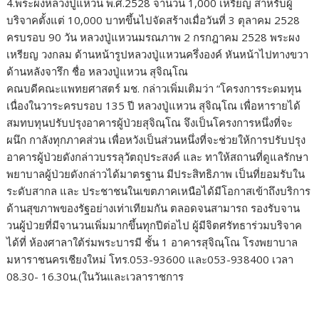
4.พระผงหลวงปู่แหวน พ.ศ.2528 จานวน 1,000 เหรียญ สาหรับผู้
บริจาคตั้งแต่ 10,000 บาทขึ้นไปจัดสร้างเมื่อวันที่ 3 ตุลาคม 2528
ครบรอบ 90 วัน หลวงปู่แหวนมรณภาพ 2 กรกฎาคม 2528 พระผง
เหรียญ วงกลม ด้านหน้ารูปหลวงปู่แหวนครึ่งองค์ หันหน้าไปทางขวา
ด้านหลังจารึก ชื่อ หลวงปู่แหวน สุจิณฺโณ
คณบดีคณะแพทยศาสตร์ มช. กล่าวเพิ่มเติมว่า “โครงการระดมทุน
เนื่องในวาระครบรอบ 135 ปี หลวงปู่แหวน สุจิณฺโณ เพื่อหารายได้
สมทบทุนปรับปรุงอาคารผู้ป่วยสุจิณฺโณ จึงเป็นโครงการหนึ่งที่จะ
ผนึก กาลังทุกภาคส่วน เพื่อหวังเป็นส่วนหนึ่งที่จะช่วยให้การปรับปรุง
อาคารผู้ป่วยดังกล่าวบรรลุวัตถุประสงค์ และ ทาให้สถานที่ดูแลรักษา
พยาบาลผู้ป่วยดังกล่าวได้มาตรฐาน มีประสิทธิภาพ เป็นที่ยอมรับใน
ระดับสากล และ ประชาชนในเขตภาคเหนือได้มีโอกาสเข้าถึงบริการ
ด้านสุขภาพของรัฐอย่างเท่าเทียมกัน ตลอดจนสามารถ รองรับจาน
วนผู้ป่วยที่มีจานวนเพิ่มมากขึ้นทุกปีต่อไป ผู้มีจิตศรัทธาร่วมบริจาค
ได้ที่ ห้องศาลาใต้ร่มพระบารมี ชั้น 1 อาคารสุจิณฺโณ โรงพยาบาล
มหาราชนครเชียงใหม่ โทร.053-93600 และ053-938400 เวลา
08.30- 16.30น.(ในวันและเวลาราชการ