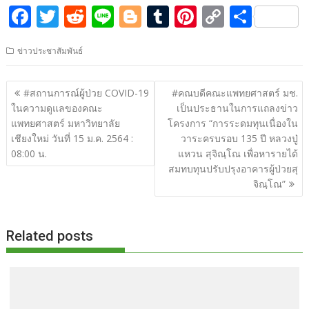
F
T
R
Li
Bl
T
Pi
C
S
ac
w
e
n
o
u
nt
o
h
ข่าวประชาสัมพันธ์
e
itt
d
e
g
m
er
p
ar
b
er
di
g
bl
e
y
e
แนะแนว
#สถานการณ์ผู้ป่วย COVID-19
#คณบดีคณะแพทยศาสตร์ มช.
o
t
er
r
st
Li
เรื่อง
ในความดูแลของคณะ
เป็นประธานในการแถลงข่าว
o
n
แพทยศาสตร์ มหาวิทยาลัย
โครงการ “การระดมทุนเนื่องใน
เชียงใหม่ วันที่ 15 ม.ค. 2564 :
วาระครบรอบ 135 ปี หลวงปู่
k
k
08:00 น.
แหวน สุจิณฺโณ เพื่อหารายได้
สมทบทุนปรับปรุงอาคารผู้ป่วยสุ
จิณฺโณ”
Related posts