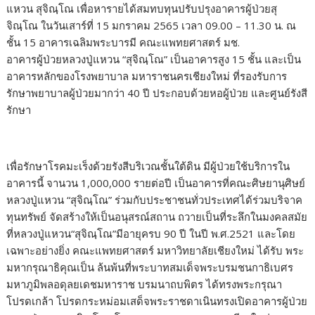
แหวน สุจิณฺโณ เพื่อหารายได้สมทบทุนปรับปรุงอาคารผู้ป่วยสุ
o
n
จิณฺโณ ในวันเสาร์ที่ 15 มกราคม 2565 เวลา 09.00 – 11.30 น. ณ
k
k
ชั้น 15 อาคารเฉลิมพระบารมี คณะแพทยศาสตร์ มช.
อาคารผู้ป่วยหลวงปู่แหวน “สุจิณฺโณ” เป็นอาคารสูง 15 ชั้น และเป็น
อาคารหลักของโรงพยาบาล มหาราชนครเชียงใหม่ ที่รองรับการ
รักษาพยาบาลผู้ป่วยมากว่า 40 ปี ประกอบด้วยหอผู้ป่วย และศูนย์รังสี
รักษา
เพื่อรักษาโรคมะเร็งด้วยรังสีบริเวณชั้นใต้ดิน มีผู้ป่วยใช้บริการใน
อาคารนี้ จานวน 1,000,000 รายต่อปี เป็นอาคารที่คณะศิษยานุศิษย์
หลวงปู่แหวน “สุจิณฺโณ” ร่วมกับประชาชนทั่วประเทศได้ร่วมบริจาค
ทุนทรัพย์ จัดสร้างให้เป็นอนุสรณ์สถาน ถวายเป็นที่ระลึกในมงคลสมัย
ที่หลวงปู่แหวน“สุจิณฺโณ”มีอายุครบ 90 ปี ในปี พ.ศ.2521 และโดย
เฉพาะอย่างยิ่ง คณะแพทยศาสตร์ มหาวิทยาลัยเชียงใหม่ ได้รับ พระ
มหากรุณาธิคุณเป็น ล้นพ้นที่พระบาทสมเด็จพระบรมชนกาธิเบศร
มหาภูมิพลอดุลยเดชมหาราช บรมนาถบพิตร ได้ทรงพระกรุณา
โปรดเกล้า โปรดกระหม่อมเสด็จพระราชดาเนินทรงเปิดอาคารผู้ป่วย