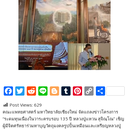
F
T
R
Li
Bl
T
Pi
C
S
ac
w
e
n
o
u
nt
o
h
Post Views:
629
e
itt
d
e
g
m
er
p
ar
คณะแพทยศาสตร์ มหาวิทยาลัยเชียงใหม่ จัดแถลงข่าวโครงการ
b
er
di
g
bl
e
y
e
“ระดมทุนเนื่องในวาระครบรอบ 135 ปี หลวงปู่แหวน สุจิณฺโณ” เชิญ
o
t
er
r
st
Li
ผู้มีจิตศรัทธาร่วมทาบุญวัตถุมงคลรูปปั้นเหมือนและเหรียญหลวงปู่