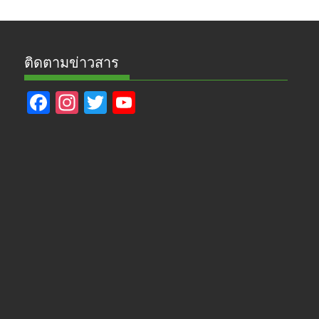
ติดตามข่าวสาร
F
In
T
Y
ac
st
w
o
e
a
itt
u
b
gr
er
T
o
a
u
o
m
b
k
e