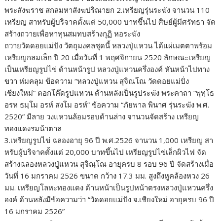
พระสังฆราช สกลมหาสังฆปริณายก 2.เหรียญรุ่นระฆัง จานวน 110
เหรียญ สาหรับผู้บริจาคตั้งแต่ 50,000 บาทขึ้นไป ศิษย์ผู้มีศรัทธา จัด
สร้างถวายเพื่อหาทุนสมทบสร้างกุฏิ หอระฆัง
ถวายวัดดอยแม่ปัง วัตถุมงคลชุดนี้ หลวงปู่แหวน ได้แผ่เมตตาพร้อม
เหรียญกลมเล็ก ปี 20 เมื่อวันที่ 1 พฤศจิกายน 2520 ลักษณะเหรียญ
เป็นเหรียญรูปไข่ ด้านหน้ารูป หลวงปู่แหวนครึ่งองค์ หันหน้าไปทาง
ขวา ห่มคลุม ข้อความ “หลวงปู่แหวน สุจิณโณ วัดดอยแม่ปั่ง
เชียงใหม่” ตอกโค๊ดรูปแหวน ด้านหลังเป็นรูประฆัง พระคาถา “พุทฺโธ
อรห ธมฺโม อรห์ สงโม อรห์” ข้อความ “ภัยพาล พินาศ รุ่นระฆัง พ.ศ.
2520” มีลาย วงแหวนล้อมรอบด้านล่าง จานวนจัดสร้าง เหรียญ
ทองแดงรมน้าตาล
3.เหรียญรูปไข่ ฉลองอายุ 96 ปี พ.ศ.2526 จานวน 1,000 เหรียญ สา
หรับผู้บริจาคตั้งแต่ 20,000 บาทขึ้นไป เหรียญรูปไข่เล็กผิวไฟ จัด
สร้างฉลองหลวงปู่แหวน สุจิณฺโณ อายุครบ 8 รอบ 96 ปี จัดสร้างเมื่อ
วันที่ 16 มกราคม 2526 ขนาด กว้าง 17.3 มม. สูงถึงหูคล้องหวง 26
มม. เหรียญโลหะทองแดง ด้านหน้าเป็นรูปหน้าตรงหลวงปู่แหวนครึ่ง
องค์ ด้านหลังมีข้อความว่า “วัดดอยแม่ปัง จ.เชียงใหม่ อายุครบ 96 ปี
16 มกราคม 2526”