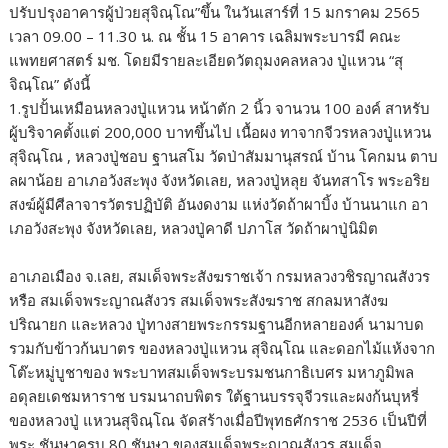
ปรับปรุงอาคารผู้ป่วยสุจิณฺโณ”ขึ้น ในวันเสาร์ที่ 15 มกราคม 2565
เวลา 09.00 – 11.30 น. ณ ชั้น 15 อาคาร เฉลิมพระบารมี คณะ
แพทยศาสตร์ มช. โดยมีรายละเอียดวัตถุมงคลหลวง ปู่แหวน “สุ
จิณฺโณ” ดังนี้
1.รูปปั้นเหมือนหลวงปู่แหวน หน้าตัก 2 นิ้ว จานวน 100 องค์ สาหรับ
ผู้บริจาคตั้งแต่ 200,000 บาทขึ้นไป เนื้อผง ทาจากจีวรหลวงปู่แหวน
สุจิณฺโณ , หลวงปู่ชอบ ฐานสโม วัดป่าสัมมานุสรณ์ บ้าน โคกมน ตาบ
ลผาน้อย อาเภอวังสะพุง จังหวัดเลย, หลวงปู่หลุย จันทสาโร พระอริย
สงฆ์ผู้มีศีลาจารวัตรปฏิบัติ อันงดงาม แห่งวัดถ้าผาบิ้ง บ้านนาแก อา
เภอวังสะพุง จังหวัดเลย, หลวงปู่คาดี ปภาโส วัดถ้าผาปู่นิมิต
อาเภอเมือง จ.เลย, สมเด็จพระสังฆราชเจ้า กรมหลวงวชิรญาณสังวร
หรือ สมเด็จพระญาณสังวร สมเด็จพระสังฆราช สกลมหาสังฆ
ปริณายก และหลวง ปู่ทางสายพระกรรมฐานอีกหลายองค์ นามาบด
รวมกับข้าวก้นบาตร ของหลวงปู่แหวน สุจิณฺโณ และดอกไม้แห้งจาก
โต๊ะหมู่บูชาของ พระบาทสมเด็จพระบรมชนกาธิเบศร มหาภูมิพล
อดุลยเดชมหาราช บรมนาถบพิตร ใต้ฐานบรรจุจีวรและผงก้นบุหรี่
ของหลวงปู่ แหวนสุจิณฺโณ จัดสร้างเมื่อปีพุทธศักราช 2536 เป็นปีที่
พระ ชันษาครบ 80 ชันษา ของสมเด็จพระญาณสังวร สมเด็จ