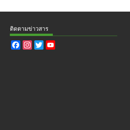
ติดตามข่าวสาร
F
In
T
Y
ac
st
w
o
e
a
itt
u
b
gr
er
T
o
a
u
o
m
b
k
e