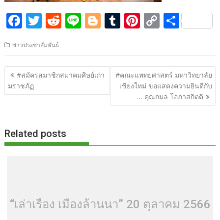
F
T
R
Li
Bl
T
Pi
C
S
ac
w
e
n
o
u
nt
o
h
ข่าวประชาสัมพันธ์
e
itt
d
e
g
m
er
p
ar
b
er
di
g
bl
e
y
e
แนะแนว
#สมัครสมาชิกสมาคมศิษย์เก่า
#คณะแพทยศาสตร์ มหาวิทยาลัย
o
t
er
r
st
Li
เรื่อง
มราชภัฏ
เชียงใหม่ ขอแสดงความยินดีกับ
o
n
… คุณกมล โอภาสกิตติ
k
k
Related posts
“เล่าเรื่อง เมืองล้านนา” 20 ตุลาคม 2566