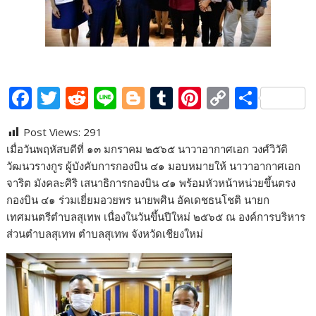
F
T
R
Li
Bl
T
Pi
C
S
ac
w
e
n
o
u
nt
o
h
Post Views:
291
e
itt
d
e
g
m
er
p
ar
เมื่อวันพฤหัสบดีที่ ๑๓ มกราคม ๒๕๖๕ นาวาอากาศเอก วงศ์วิวัติ
b
er
di
g
bl
e
y
e
วัฒนวรางกูร ผู้บังคับการกองบิน ๔๑ มอบหมายให้ นาวาอากาศเอก
o
t
er
r
st
Li
จาริต มังคละศิริ เสนาธิการกองบิน ๔๑ พร้อมหัวหน้าหน่วยขึ้นตรง
กองบิน ๔๑ ร่วมเยี่ยมอวยพร นายพศิน อัคเดชธนโชติ นายก
o
n
เทศมนตรีตำบลสุเทพ เนื่องในวันขึ้นปีใหม่ ๒๕๖๕ ณ องค์การบริหาร
k
k
ส่วนตำบลสุเทพ ตำบลสุเทพ จังหวัดเชียงใหม่