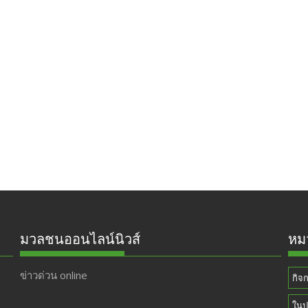
มวลชนออนไลน์นิวส์
หมว
ข่าวด่วน online
กิจ
ในป