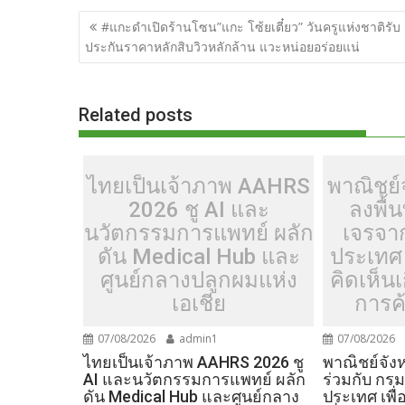
ac
w
e
n
o
u
nt
o
แนะแนว
e
itt
d
e
g
m
er
p
#แกะดำเปิดร้านโซน”แกะ โซ้ยเตี๋ยว” วันครูแห่งชาติรับ
เรื่อง
ประกันราคาหลักสิบวิวหลักล้าน แวะหน่อยอร่อยแน่
b
er
di
g
bl
e
y
o
t
er
r
st
Li
o
n
Related posts
k
k
ไทยเป็นเจ้าภาพ AAHRS
พาณิชย์จ
2026 ชู AI และ
ลงพื้น
นวัตกรรมการแพทย์ ผลัก
เจรจา
ดัน Medical Hub และ
ประเทศ 
ศูนย์กลางปลูกผมแห่ง
คิดเห็น
เอเชีย
การค้
07/08/2026
admin1
07/08/2026
ไทยเป็นเจ้าภาพ AAHRS 2026 ชู
พาณิชย์จังห
AI และนวัตกรรมการแพทย์ ผลัก
ร่วมกับ กร
ดัน Medical Hub และศูนย์กลาง
ประเทศ เพื่