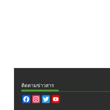
ติดตามข่าวสาร
F
In
T
Y
ac
st
w
o