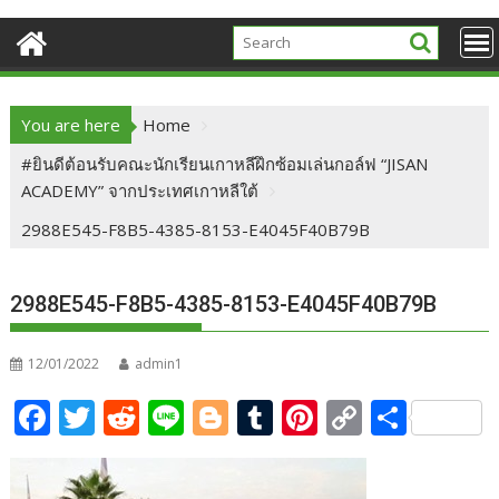
You are here
Home
#ยินดีต้อนรับคณะนักเรียนเกาหลีฝึกซ้อมเล่นกอล์ฟ “JISAN
ACADEMY” จากประเทศเกาหลีใต้
2988E545-F8B5-4385-8153-E4045F40B79B
2988E545-F8B5-4385-8153-E4045F40B79B
12/01/2022
admin1
F
T
R
Li
Bl
T
Pi
C
S
ac
w
e
n
o
u
nt
o
h
e
itt
d
e
g
m
er
p
ar