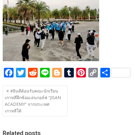
b
er
di
g
bl
e
y
e
o
t
er
r
st
Li
o
n
k
k
F
T
R
Li
Bl
T
Pi
C
S
ac
w
e
n
o
u
nt
o
h
แนะแนว
e
itt
d
e
g
m
er
p
ar
#ยินดีต้อนรับคณะนักเรียน
เรื่อง
เกาหลีฝึกซ้อมเล่นกอล์ฟ “JISAN
b
er
di
g
bl
e
y
e
ACADEMY” จากประเทศ
o
t
er
r
st
Li
เกาหลีใต้
o
n
k
k
Related posts