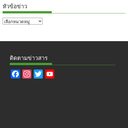
หัวข้อข่าว
หัวข้อ
ข่าว
ติดตามข่าวสาร
F
In
T
Y
ac
st
w
o
e
a
itt
u
b
gr
er
T
o
a
u
o
m
b