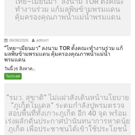
”ไทย–เมียนมา“ ลงนาม TOR ตั้งคณะ
ทำงานร่วม แก้มลพิษข้ามพรมแดน
คุ้มครองคุณภาพน้ำแม่น้ำพรมแดน
06/08/2026
admin1
”ไทย–เมียนมา“ ลงนาม TOR ตั้งคณะทำงานร่วม แก้
มลพิษข้ามพรมแดน คุ้มครองคุณภาพน้ำแม่น้ำ
พรมแดน
วันนี้ (6 สิงหาค...
ในประทศ
“รมว. สุขาติ” ไม่แผ่วสั่งเดินหน้านโยบาย
“ภูเก็ตโมเดล” ระดมกำลังปูพรมตรวจ
สอบพื้นที่ทั้งเกาะภูเก็ต อีก 40 จุด พร้อม
เร่งผลักดันประกาศป่านันทนาการหาดนุ้ย
ภูเก็ต เพื่อประชาชนได้เข้าใช้ประโยชน์