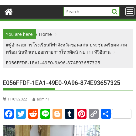
You are here
Home
#ผู้อำนวยการโรงเรียนกีฬาจังหวัดขอนแก่น ประชุมเตรียมความ
พร้อม บันทึกเทปออกรายการโทรทัศน์ NBT11ทีวีอีสาน
E056FFDF-1EA1-49E0-9A96-874E93657325
E056FFDF-1EA1-49E0-9A96-874E93657325
11/01/2022
admin1
F
T
R
Li
Bl
T
Pi
C
S
ac
w
e
n
o
u
nt
o
h
e
itt
d
e
g
m
er
p
ar