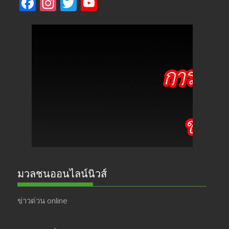
F
In
T
Y
ac
st
w
o
e
a
itt
u
b
gr
er
T
o
a
u
o
m
b
k
e
มวลชนออนไลน์นิวส์
ข่าวด่วน online