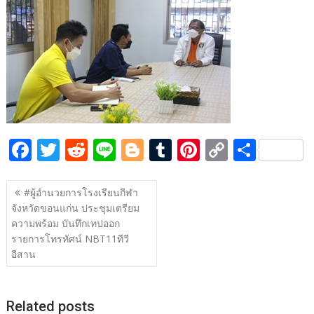
b
er
di
g
bl
e
y
e
o
t
er
r
st
Li
o
n
k
k
F
T
R
Li
Bl
T
Pi
C
S
ac
w
e
n
o
u
nt
o
h
แนะแนว
e
itt
d
e
g
m
er
p
ar
#ผู้อำนวยการโรงเรียนกีฬา
เรื่อง
จังหวัดขอนแก่น ประชุมเตรียม
b
er
di
g
bl
e
y
e
ความพร้อม บันทึกเทปออก
o
t
er
r
st
Li
รายการโทรทัศน์ NBT11ทีวี
o
n
อีสาน
k
k
Related posts