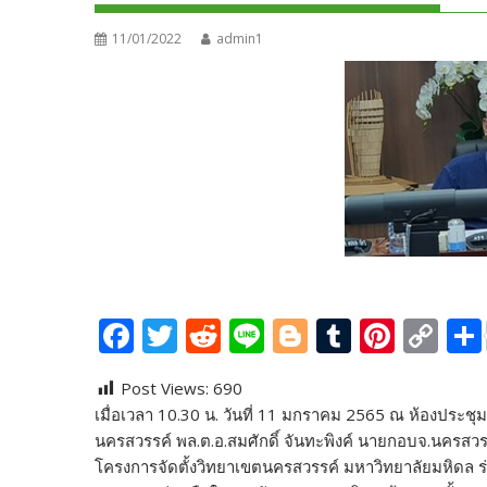
11/01/2022
admin1
F
T
R
Li
Bl
T
Pi
C
ac
w
e
n
o
u
nt
o
Post Views:
690
e
itt
d
e
g
m
er
p
เมื่อเวลา 10.30 น. วันที่ 11 มกราคม 2565 ณ ห้องประชุ
b
er
di
g
bl
e
y
นครสวรรค์ พล.ต.อ.สมศักดิ์ จันทะพิงค์ นายกอบจ.นครสวรร
o
t
er
r
st
Li
โครงการจัดตั้งวิทยาเขตนครสวรรค์ มหาวิทยาลัยมหิดล 