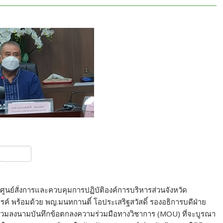
S
h
ar
มศูนย์สั่งการและควบคุมการปฏิบัติองค์การบริหารส่วนจังหวัด
e
ค์ พร้อมด้วย พญ.มนทกานติ์ โอประเสริฐสวัสดิ์ รองอธิการบดีฝ่าย
ร่วมลงนามบันทึกข้อตกลงความร่วมมือทางวิชาการ (MOU) ที่จะบูรณา