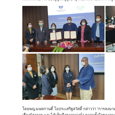
โดยพญ.มนทกานติ์ โอประเสริฐสวัสดิ์ กล่าวว่า “การลงนามบั
เรื่องผู้สูงอายุ และได้เห็นถึงความมุ่งมั่ง ความตั้งใจของอ