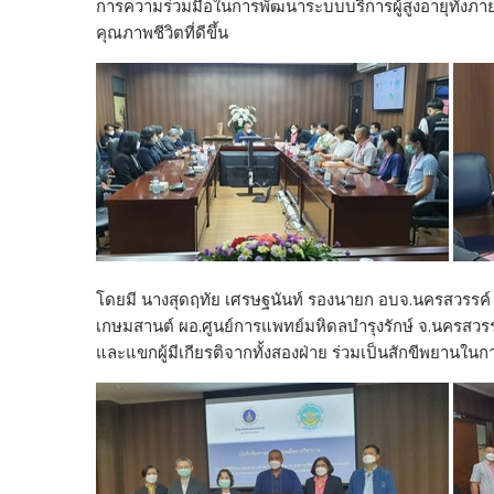
การความร่วมมือในการพัฒนาระบบบริการผู้สูงอายุทั้งภาย
o
n
คุณภาพชีวิตที่ดีขึ้น
k
k
โดยมี นางสุดฤทัย เศรษฐนันท์ รองนายก อบจ.นครสวรรค์ 
เกษมสานต์ ผอ.ศูนย์การแพทย์มหิดลบำรุงรักษ์ จ.นครสวรรค
และแขกผู้มีเกียรติจากทั้งสองฝ่าย ร่วมเป็นสักขีพยานใ