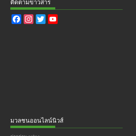
ติดตามข่าวสาร
F
In
T
Y
ac
st
w
o
e
a
itt
u
b
gr
er
T
o
a
u
o
m
b
k
e
มวลชนออนไลน์นิวส์