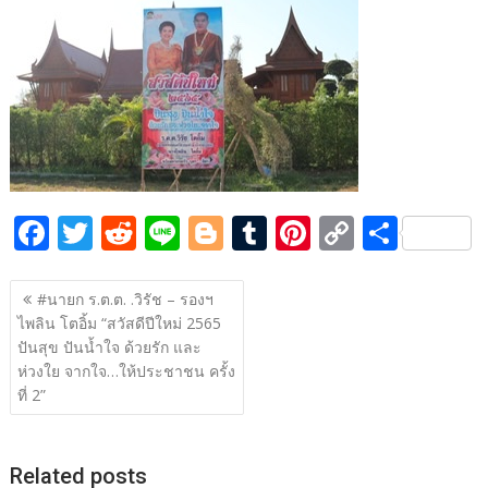
b
er
di
g
bl
e
y
e
o
t
er
r
st
Li
o
n
k
k
F
T
R
Li
Bl
T
Pi
C
S
ac
w
e
n
o
u
nt
o
h
แนะแนว
e
itt
d
e
g
m
er
p
ar
#นายก ร.ต.ต. .วิรัช – รองฯ
เรื่อง
ไพลิน โตอิ้ม “สวัสดีปีใหม่ 2565
b
er
di
g
bl
e
y
e
ปันสุข ปันน้ำใจ ด้วยรัก และ
o
t
er
r
st
Li
ห่วงใย จากใจ…ให้ประชาชน ครั้ง
o
n
ที่ 2”
k
k
Related posts