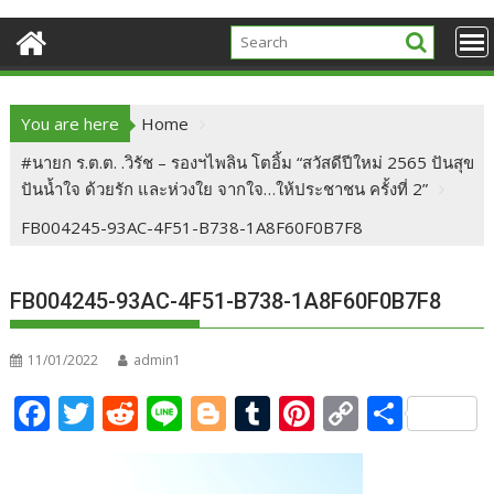
You are here
Home
#นายก ร.ต.ต. .วิรัช – รองฯไพลิน โตอิ้ม “สวัสดีปีใหม่ 2565 ปันสุข
ปันน้ำใจ ด้วยรัก และห่วงใย จากใจ…ให้ประชาชน ครั้งที่ 2”
FB004245-93AC-4F51-B738-1A8F60F0B7F8
FB004245-93AC-4F51-B738-1A8F60F0B7F8
11/01/2022
admin1
F
T
R
Li
Bl
T
Pi
C
S
ac
w
e
n
o
u
nt
o
h
e
itt
d
e
g
m
er
p
ar