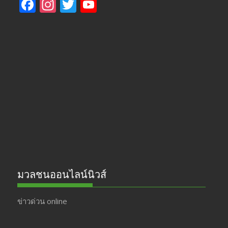
F
In
T
Y
ac
st
w
o
e
a
itt
u
b
gr
er
T
o
a
u
o
m
b
k
e
มวลชนออนไลน์นิวส์
ข่าวด่วน online