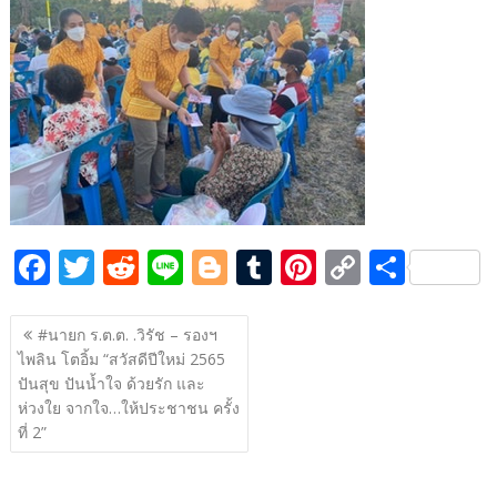
b
er
di
g
bl
e
y
e
o
t
er
r
st
Li
o
n
k
k
F
T
R
Li
Bl
T
Pi
C
S
ac
w
e
n
o
u
nt
o
h
แนะแนว
e
itt
d
e
g
m
er
p
ar
#นายก ร.ต.ต. .วิรัช – รองฯ
เรื่อง
ไพลิน โตอิ้ม “สวัสดีปีใหม่ 2565
b
er
di
g
bl
e
y
e
ปันสุข ปันน้ำใจ ด้วยรัก และ
o
t
er
r
st
Li
ห่วงใย จากใจ…ให้ประชาชน ครั้ง
o
n
ที่ 2”
k
k