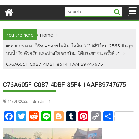
You are here
Home
#นายก ร.ต.ต. .วิรัช – รองฯไพลิน โตอิ้ม “สวัสดีปีใหม่ 2565 ปันสุข
ปันน้ำใจ ด้วยรัก และห่วงใย จากใจ…ให้ประชาชน ครั้งที่ 2”
C76A605F-C0B7-4DBF-85F4-1AAFB9747675
C76A605F-C0B7-4DBF-85F4-1AAFB9747675
11/01/2022
admin1
F
T
R
Li
Bl
T
Pi
C
S
ac
w
e
n
o
u
nt
o
h
e
itt
d
e
g
m
er
p
ar