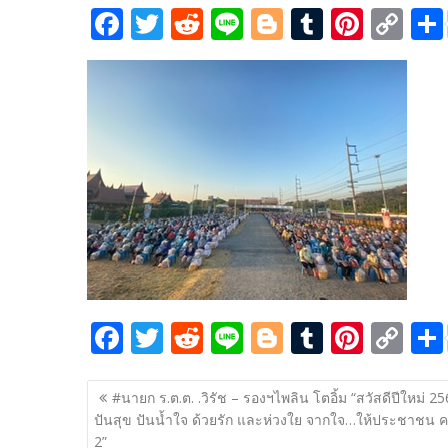
F
T
R
Li
Bl
T
Pi
C
ac
w
e
n
o
u
nt
o
e
itt
d
e
g
m
er
p
b
er
di
g
bl
e
y
o
t
er
r
st
Li
o
n
k
k
F
T
R
Li
Bl
T
Pi
C
ac
w
e
n
o
u
nt
o
แนะแนว
e
itt
d
e
g
m
er
p
#นายก ร.ต.ต. .วิรัช – รองฯไพลิน โตอิ้ม “สวัสดีปีใหม่ 2
เรื่อง
ปันสุข ปันน้ำใจ ด้วยรัก และห่วงใย จากใจ…ให้ประชาชน ครั้
b
er
di
g
bl
e
y
2”