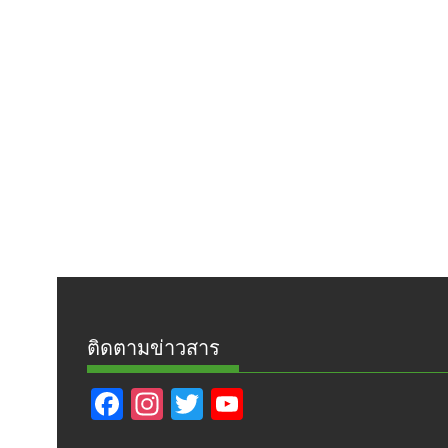
ติดตามข่าวสาร
F
In
T
Y
ac
st
w
o