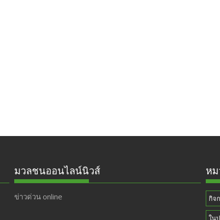
มวลชนออนไลน์นิวส์
หมว
ข่าวด่วน online
กิจ
ในป