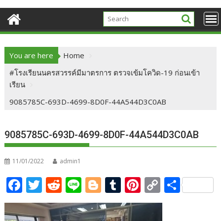
You are here
Home
#โรงเรียนนครสวรรค์มีมาตรการ ตรวจเข้มโควิด-19 ก่อนเข้า
เรียน
9085785C-693D-4699-8D0F-44A544D3C0AB
9085785C-693D-4699-8D0F-44A544D3C0AB
11/01/2022
admin1
F
T
R
Li
Bl
T
Pi
C
S
ac
w
e
n
o
u
nt
o
h
e
itt
d
e
g
m
er
p
ar