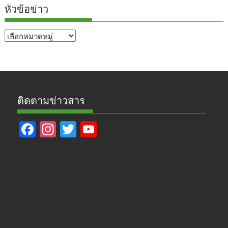
หัวข้อข่าว
หัวข้อ
ข่าว
ติดตามข่าวสาร
F
In
T
Y
ac
st
w
o
e
a
itt
u
b
gr
er
T
o
a
u
o
m
b
k
e