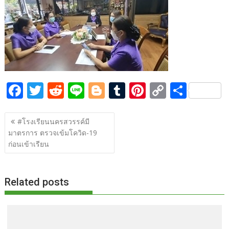
b
er
di
g
bl
e
y
e
o
t
er
r
st
Li
o
n
k
k
F
T
R
Li
Bl
T
Pi
C
S
ac
w
e
n
o
u
nt
o
h
แนะแนว
e
itt
d
e
g
m
er
p
ar
#โรงเรียนนครสวรรค์มี
เรื่อง
มาตรการ ตรวจเข้มโควิด-19
b
er
di
g
bl
e
y
e
ก่อนเข้าเรียน
o
t
er
r
st
Li
o
n
Related posts
k
k