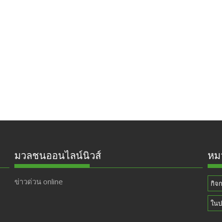
มวลชนออนไลน์นิวส์
หมว
ข่าวด่วน online
กิจ
ในป