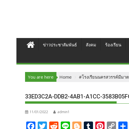
ข่าวประชาสัมพันธ์
สังคม
ร้องเรียน
You are here
Home
#โรงเรียนนครสวรรค์มีมาตร
33ED3C2A-DDB2-4AB1-A1CC-3583B05F
11/01/2022
admin1
F
T
R
Li
Bl
T
Pi
C