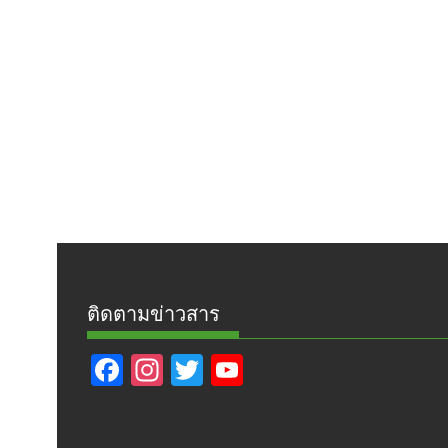
ติดตามข่าวสาร
F
In
T
Y
ac
st
w
o
e
a
itt
u