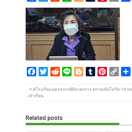
ac
w
e
n
o
u
nt
o
e
itt
d
e
g
m
er
p
b
er
di
g
bl
e
y
o
t
er
r
st
Li
o
n
k
k
F
T
R
Li
Bl
T
Pi
C
ac
w
e
n
o
u
nt
o
แนะแนว
e
itt
d
e
g
m
er
p
#โรงเรียนนครสวรรค์มีมาตรการ ตรวจเข้มโควิด-19 ก่
เรื่อง
เข้าเรียน
b
er
di
g
bl
e
y
o
t
er
r
st
Li
o
n
Related posts
k
k