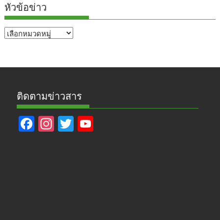
หัวข้อข่าว
หัวข้อ
ข่าว
ติดตามข่าวสาร
F
In
T
Y
ac
st
w
o
e
a
itt
u
b
gr
er
T
o
a
u
o
m
b
k
e