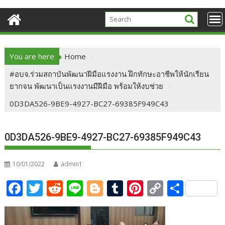
You are here
Home
#อบจ.ร่วมสถาบันพัฒนาฝีมือแรงงาน ฝึกทักษะอาชีพให้นักเรียน
ยากจน พัฒนาเป็นแรงงานมีฝีมือ พร้อมให้งบช่วย
0D3DA526-9BE9-4927-BC27-69385F949C43
0D3DA526-9BE9-4927-BC27-69385F949C43
10/01/2022
admin1
F
T
R
Li
Bl
T
Pi
C
S
ac
w
e
n
o
u
nt
o
h
e
itt
d
e
g
m
er
p
ar