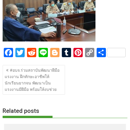
b
er
di
g
bl
e
y
e
o
t
er
r
st
Li
o
n
k
k
F
T
R
Li
Bl
T
Pi
C
S
ac
w
e
n
o
u
nt
o
h
แนะแนว
e
itt
d
e
g
m
er
p
ar
#อบจ.ร่วมสถาบันพัฒนาฝีมือ
เรื่อง
แรงงาน ฝึกทักษะอาชีพให้
b
er
di
g
bl
e
y
e
นักเรียนยากจน พัฒนาเป็น
o
t
er
r
st
Li
แรงงานมีฝีมือ พร้อมให้งบช่วย
o
n
k
k
Related posts