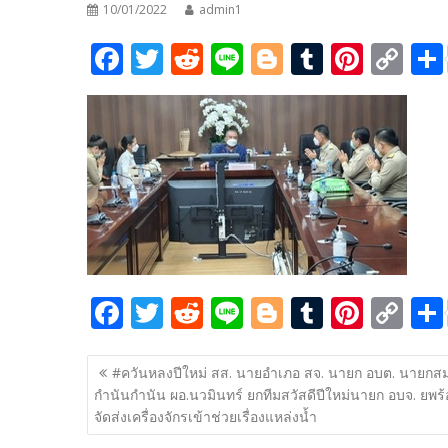
10/01/2022
admin1
F
T
R
Li
Bl
T
Pi
C
ac
w
e
n
o
u
nt
o
e
itt
d
e
g
m
er
p
b
er
di
g
bl
e
y
o
t
er
r
st
Li
o
n
k
k
F
T
R
Li
Bl
T
Pi
C
ac
w
e
n
o
u
nt
o
แนะแนว
e
itt
d
e
g
m
er
p
#ควันหลงปีใหม่ สส. นายอำเภอ สจ. นายก อบต. นายก
เรื่อง
กำนันกำนัน ผอ.นวมินทร์ ยกทีมสวัสดีปีใหม่นายก อบจ. ยพร
b
er
di
g
bl
e
y
จัดส่งเครื่องจักรเข้าช่วยเรื่องแหล่งน้ำ
o
t
er
r
st
Li