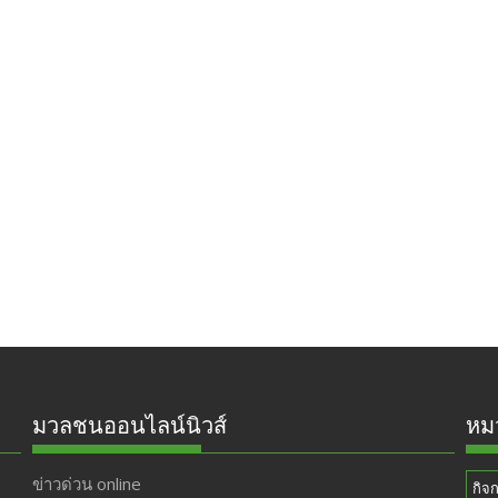
มวลชนออนไลน์นิวส์
หมว
ข่าวด่วน online
กิจ