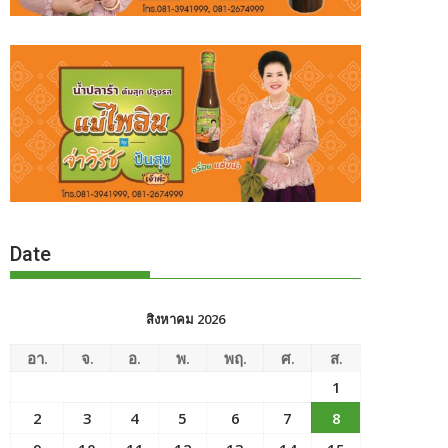
Date
สิงหาคม 2026
อา.
จ.
อ.
พ.
พฤ.
ศ.
ส.
1
2
3
4
5
6
7
8