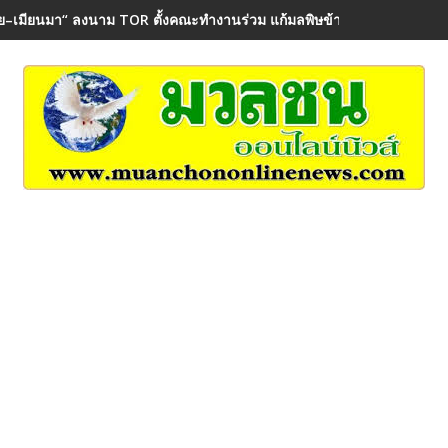
ย–เมียนมา“ ลงนาม TOR ตั้งคณะทำงานร่วม แก้มลพิษข้ามพรมแดน คุ้มค