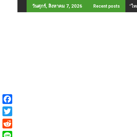
Skip
”ไท
วันศุกร์, สิงหาคม 7, 2026
Recent posts
to
content
F
a
T
c
w
R