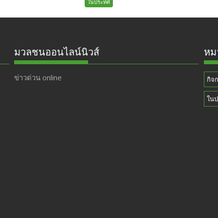
ในประทศ
มวลชนออนไลน์นิวส์
หมว
ข่าวด่วน online
กิจ
ในป