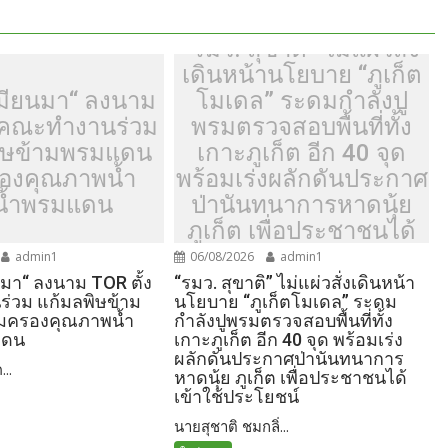
“รมว. สุขาติ” ไม่แผ่วสั่ง
เดินหน้านโยบาย “ภูเก็ต
มียนมา“ ลงนาม
โมเดล” ระดมกำลังปู
้งคณะทำงานร่วม
พรมตรวจสอบพื้นที่ทั้ง
ิษข้ามพรมแดน
เกาะภูเก็ต อีก 40 จุด
รองคุณภาพน้ำ
พร้อมเร่งผลักดันประกาศ
น้ำพรมแดน
ป่านันทนาการหาดนุ้ย
ภูเก็ต เพื่อประชาชนได้
เข้าใช้ประโยชน์
admin1
06/08/2026
admin1
มา“ ลงนาม TOR ตั้ง
“รมว. สุขาติ” ไม่แผ่วสั่งเดินหน้า
่วม แก้มลพิษข้าม
นโยบาย “ภูเก็ตโมเดล” ระดม
้มครองคุณภาพน้ำ
กำลังปูพรมตรวจสอบพื้นที่ทั้ง
แดน
เกาะภูเก็ต อีก 40 จุด พร้อมเร่ง
ผลักดันประกาศป่านันทนาการ
...
หาดนุ้ย ภูเก็ต เพื่อประชาชนได้
เข้าใช้ประโยชน์
นายสุชาติ ชมกลิ่...