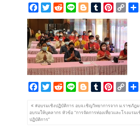
F
T
R
Li
Bl
T
Pi
C
ac
w
e
n
o
u
nt
o
e
itt
d
e
g
m
er
p
b
er
di
g
bl
e
y
o
t
er
r
st
Li
o
n
k
k
F
T
R
Li
Bl
T
Pi
C
ac
w
e
n
o
u
nt
o
แนะแนว
e
itt
d
e
g
m
er
p
#อบรมเชิงปฏิบัติการ อบจ.เชิญวิทยาการจาก ม.ราชภัฎม
เรื่อง
อบรมให้บุคลากร หัวข้อ “การจัดการท่องเที่ยวและโรงแรมเช
b
er
di
g
bl
e
y
ปฏิบัติการ”
o
t
er
r
st
Li
o
n