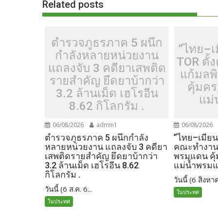
Related posts
k
k
ตำรวจภูธรภาค 5 ผนึก
”ไทย–เ
กำลังหลายหน่วยงาน
TOR ตั
แถลงจับ 3 คดียาเสพติด
แก้มลพ
รายสำคัญ ยึดยาบ้ากว่า
คุ้มค
3.2 ล้านเม็ด เฮโรอีน
แม่
8.62 กิโลกรัม .
06/08/2026
admin1
06/08/2026
ตำรวจภูธรภาค 5 ผนึกกำลัง
”ไทย–เมียน
หลายหน่วยงาน แถลงจับ 3 คดียา
คณะทำงานร
เสพติดรายสำคัญ ยึดยาบ้ากว่า
พรมแดน คุ
3.2 ล้านเม็ด เฮโรอีน 8.62
แม่น้ำพรม
กิโลกรัม .
วันนี้ (6 สิงหาค
วันนี้ (6 ส.ค. 6...
ในประทศ
ในประทศ