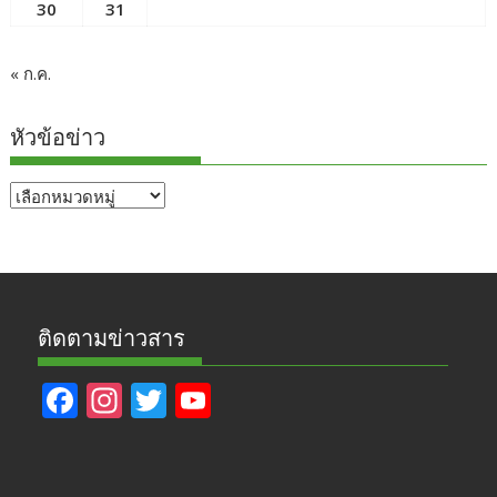
30
31
« ก.ค.
หัวข้อข่าว
หัวข้อ
ข่าว
ติดตามข่าวสาร
F
In
T
Y
ac
st
w
o
e
a
itt
u