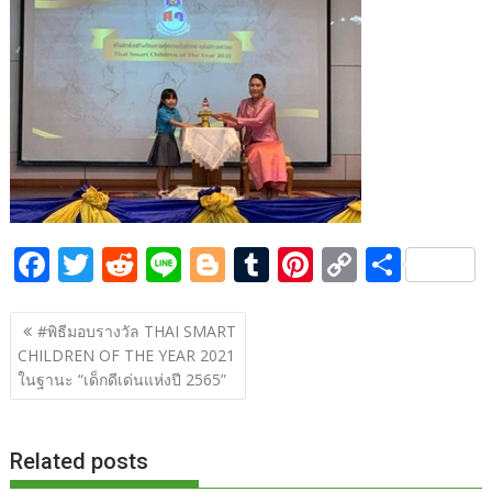
b
er
di
g
bl
e
y
e
o
t
er
r
st
Li
o
n
k
k
F
T
R
Li
Bl
T
Pi
C
S
ac
w
e
n
o
u
nt
o
h
แนะแนว
e
itt
d
e
g
m
er
p
ar
#พิธีมอบรางวัล THAI SMART
เรื่อง
CHILDREN OF THE YEAR 2021
b
er
di
g
bl
e
y
e
ในฐานะ “เด็กดีเด่นแห่งปี 2565”
o
t
er
r
st
Li
o
n
Related posts
k
k