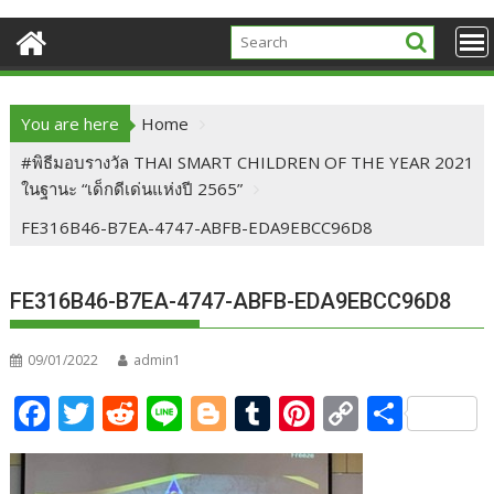
You are here
Home
#พิธีมอบรางวัล THAI SMART CHILDREN OF THE YEAR 2021
ในฐานะ “เด็กดีเด่นแห่งปี 2565”
FE316B46-B7EA-4747-ABFB-EDA9EBCC96D8
FE316B46-B7EA-4747-ABFB-EDA9EBCC96D8
09/01/2022
admin1
F
T
R
Li
Bl
T
Pi
C
S
ac
w
e
n
o
u
nt
o
h
e
itt
d
e
g
m
er
p
ar