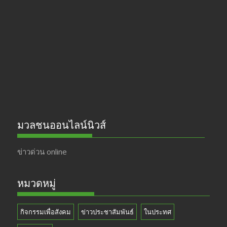
b
gr
er
T
o
a
u
o
m
b
k
e
มวลชนออนไลน์นิวส์
ข่าวด่วน online
หมวดหมู่
กิจกรรมเพื่อสังคม
ข่าวประชาสัมพันธ์
ในประทศ