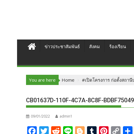
ข่าวประชาสัมพันธ์
สังคม
ร้องเรียน
You are here
Home
#เปิดโครงการ ก่อตั้งสถา
CB01637D-110F-4C7A-8C8F-BDBF7504
09/01/2022
admin1
F
T
R
Li
Bl
T
Pi
C