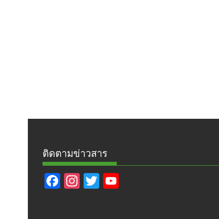
ติดตามข่าวสาร
F
In
T
Y
ac
st
w
o
e
a
itt
u