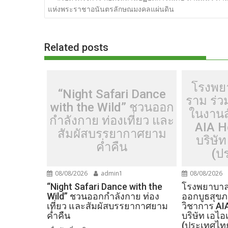
เรื่อง
แห่งพระราชาอนันตรลักษณมงคลแผ่นดิน
b
er
di
g
bl
e
y
o
t
er
r
st
Li
o
n
Related posts
k
k
โรงพย
“Night Safari Dance
ราม ร่
with the Wild” ชวนออก
ในงานส
กำลังกาย ท่องเที่ยว และ
AIA H
สัมผัสบรรยากาศยาม
บริษัท
ค่ำคืน
(ป
08/08/2026
admin1
08/08/2026
“Night Safari Dance with the
โรงพยาบาลเ
Wild” ชวนออกกำลังกาย ท่อง
ออกบูธสุข
เที่ยว และสัมผัสบรรยากาศยาม
วิชาการ AI
ค่ำคืน
บริษัท เอไอ
(ประเทศไท