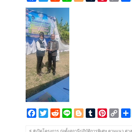
ac
w
e
n
o
u
nt
o
e
itt
d
e
g
m
er
p
b
er
di
g
bl
e
y
o
t
er
r
st
Li
o
n
k
k
F
T
R
Li
Bl
T
Pi
C
ac
w
e
n
o
u
nt
o
แนะแนว
e
itt
d
e
g
m
er
p
#เปิดโครงการ ก่อตั้งสถานีปฏิบัติการพิเศษ ตามแนว ศา