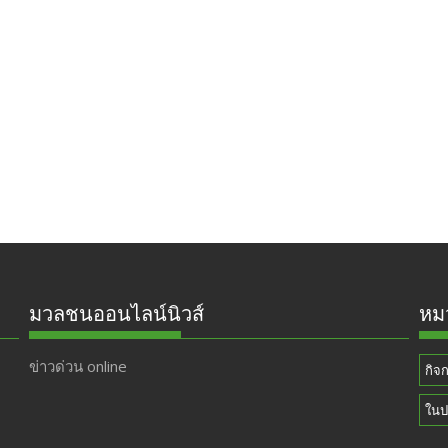
มวลชนออนไลน์นิวส์
หมว
ข่าวด่วน online
กิจ
ในป