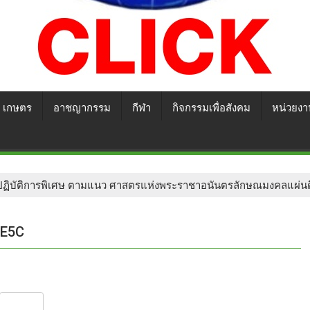
เกษตร
อาชญากรรม
กีฬา
กิจกรรมเพื่อสังคม
หน่วยงา
นีปฏิบัติการพิเศษ ตามแนว ศาสตรแห่งพระราชาอนันตรลักษณมงคลแผ่น
9E5C
S