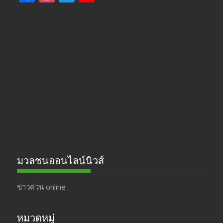
ac
st
w
o
e
a
itt
u
b
gr
er
T
o
a
u
o
m
b
k
e
มวลชนออนไลน์นิวส์
ข่าวด่วน online
หมวดหมู่