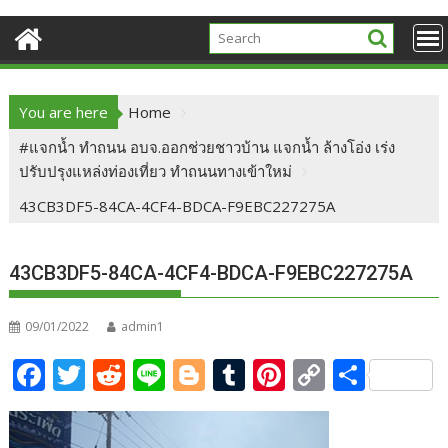
You are here
Home
#แจกน้ำ ทำถนน อบจ.ออกช่วยชาวบ้าน แจกน้ำ ล้างโอ่ง เร่ง
ปรับปรุงแหล่งท่องเที่ยว ทำถนนทางเข้าใหม่
43CB3DF5-84CA-4CF4-BDCA-F9EBC227275A
43CB3DF5-84CA-4CF4-BDCA-F9EBC227275A
09/01/2022
admin1
F
T
R
Li
Bl
T
Pi
C
S
ac
w
e
n
o
u
nt
o
h
e
itt
d
e
g
m
er
p
ar