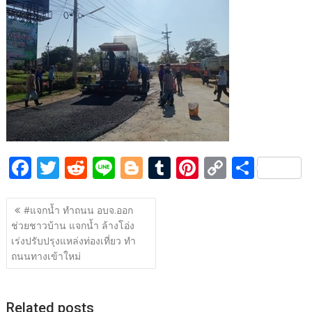
b
er
di
g
bl
e
y
e
o
t
er
r
st
Li
o
n
k
k
F
T
R
Li
Bl
T
Pi
C
S
ac
w
e
n
o
u
nt
o
h
แนะแนว
e
itt
d
e
g
m
er
p
ar
#แจกน้ำ ทำถนน อบจ.ออก
เรื่อง
ช่วยชาวบ้าน แจกน้ำ ล้างโอ่ง
b
er
di
g
bl
e
y
e
เร่งปรับปรุงแหล่งท่องเที่ยว ทำ
o
t
er
r
st
Li
ถนนทางเข้าใหม่
o
n
k
k
Related posts