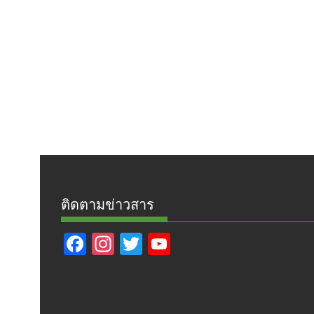
ติดตามข่าวสาร
F
In
T
Y
ac
st
w
o
e
a
itt
u
b
gr
er
T