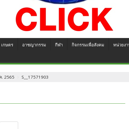
เกษตร
อาชญากรรม
กีฬา
กิจกรรมเพื่อสังคม
หน่วยงา
ม.ค. 2565
S__17571903
S