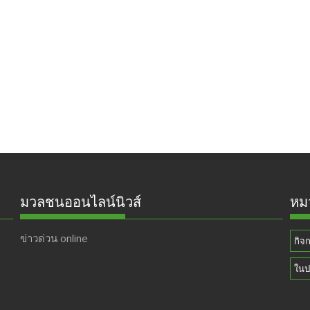
มวลชนออนไลน์นิวส์
หมว
ข่าวด่วน online
กิจ
ในป