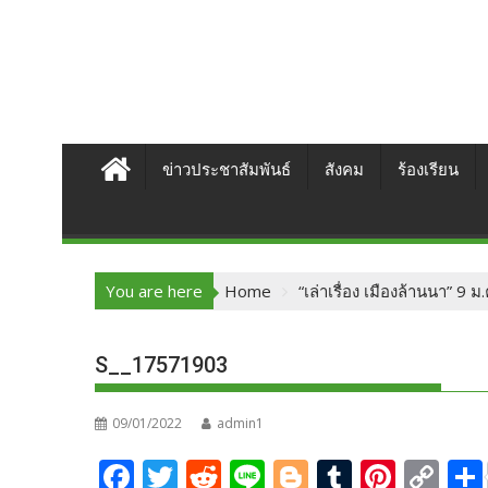
ข่าวประชาสัมพันธ์
สังคม
ร้องเรียน
You are here
Home
“เล่าเรื่อง เมืองล้านนา” 9 
S__17571903
09/01/2022
admin1
F
T
R
Li
Bl
T
Pi
C