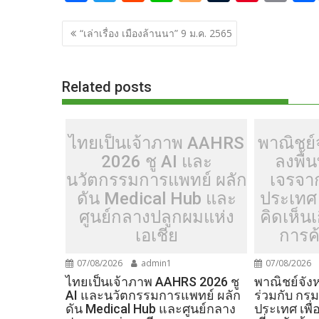
ac
w
e
n
o
u
nt
o
แนะแนว
e
itt
d
e
g
m
er
p
“เล่าเรื่อง เมืองล้านนา” 9 ม.ค. 2565
เรื่อง
b
er
di
g
bl
e
y
o
t
er
r
st
Li
Related posts
o
n
k
k
ไทยเป็นเจ้าภาพ AAHRS
พาณิชย์จ
2026 ชู AI และ
ลงพื้น
นวัตกรรมการแพทย์ ผลัก
เจรจา
ดัน Medical Hub และ
ประเทศ 
ศูนย์กลางปลูกผมแห่ง
คิดเห็น
เอเชีย
การค้
07/08/2026
admin1
07/08/2026
ไทยเป็นเจ้าภาพ AAHRS 2026 ชู
พาณิชย์จังห
AI และนวัตกรรมการแพทย์ ผลัก
ร่วมกับ กร
ดัน Medical Hub และศูนย์กลาง
ประเทศ เพื่