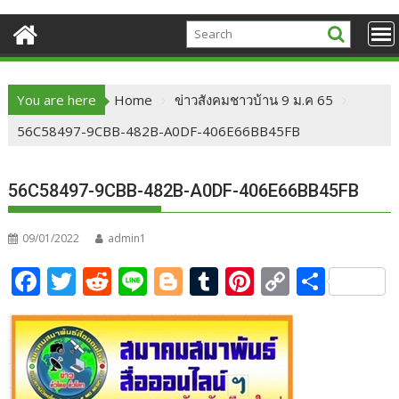
You are here
Home
ข่าวสังคมชาวบ้าน 9 ม.ค 65
56C58497-9CBB-482B-A0DF-406E66BB45FB
56C58497-9CBB-482B-A0DF-406E66BB45FB
09/01/2022
admin1
F
T
R
Li
Bl
T
Pi
C
S
ac
w
e
n
o
u
nt
o
h
e
itt
d
e
g
m
er
p
ar
b
er
di
g
bl
e
y
e
o
t
er
r
st
Li