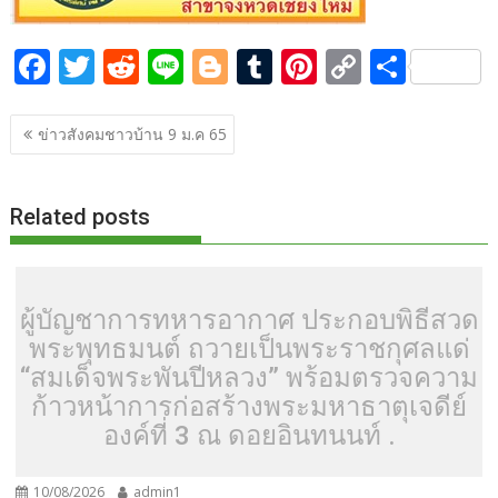
o
n
k
F
T
R
Li
Bl
T
Pi
k
C
S
ac
w
e
n
o
u
nt
o
h
แนะแนว
e
itt
d
e
g
m
er
p
ar
ข่าวสังคมชาวบ้าน 9 ม.ค 65
เรื่อง
b
er
di
g
bl
e
y
e
o
t
er
r
st
Li
Related posts
o
n
k
k
ผู้บัญชาการทหารอากาศ ประกอบพิธีสวด
พระพุทธมนต์ ถวายเป็นพระราชกุศลแด่
“สมเด็จพระพันปีหลวง” พร้อมตรวจความ
ก้าวหน้าการก่อสร้างพระมหาธาตุเจดีย์
องค์ที่ 3 ณ ดอยอินทนนท์ .
10/08/2026
admin1