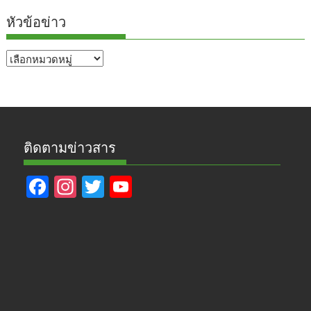
หัวข้อข่าว
หัวข้อ
ข่าว
ติดตามข่าวสาร
F
In
T
Y
ac
st
w
o
e
a
itt
u
b
gr
er
T
o
a
u
o
m
b