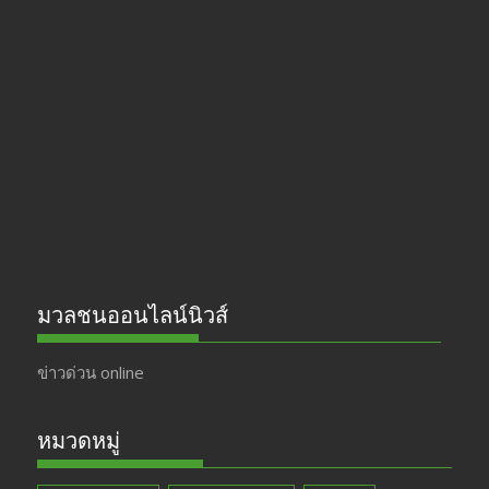
e
a
itt
u
b
gr
er
T
o
a
u
o
m
b
k
e
มวลชนออนไลน์นิวส์
ข่าวด่วน online
หมวดหมู่