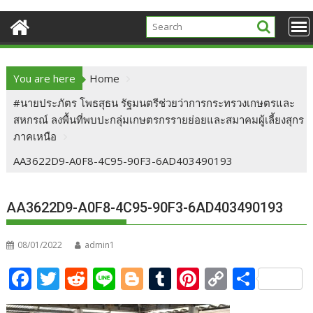
You are here
Home
#นายประภัตร โพธสุธน รัฐมนตรีช่วยว่าการกระทรวงเกษตรและ
สหกรณ์ ลงพื้นที่พบปะกลุ่มเกษตรกรรายย่อยและสมาคมผู้เลี้ยงสุกร
ภาคเหนือ
AA3622D9-A0F8-4C95-90F3-6AD403490193
AA3622D9-A0F8-4C95-90F3-6AD403490193
08/01/2022
admin1
F
T
R
Li
Bl
T
Pi
C
S
ac
w
e
n
o
u
nt
o
h