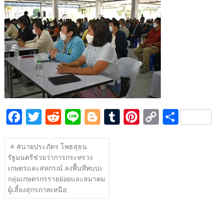
e
itt
d
e
g
m
er
p
ar
b
er
di
g
bl
e
y
e
o
t
er
r
st
Li
o
n
k
k
F
T
R
Li
Bl
T
Pi
C
S
ac
w
e
n
o
u
nt
o
h
แนะแนว
e
itt
d
e
g
m
er
p
ar
#นายประภัตร โพธสุธน
เรื่อง
รัฐมนตรีช่วยว่าการกระทรวง
b
er
di
g
bl
e
y
e
เกษตรและสหกรณ์ ลงพื้นที่พบปะ
o
t
er
r
st
Li
กลุ่มเกษตรกรรายย่อยและสมาคม
o
n
ผู้เลี้ยงสุกรภาคเหนือ
k
k