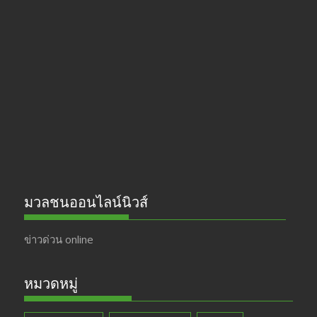
e
a
itt
u
b
gr
er
T
o
a
u
o
m
b
k
e
มวลชนออนไลน์นิวส์
ข่าวด่วน online
หมวดหมู่