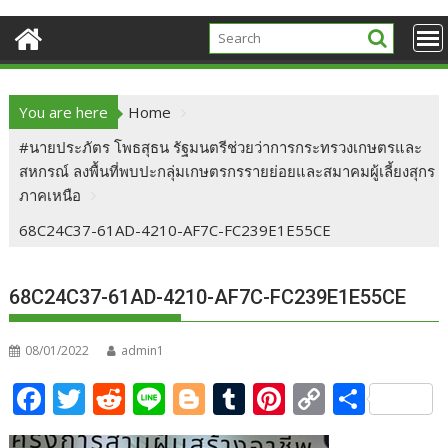
You are here
Home
#นายประภัตร โพธสุธน รัฐมนตรีช่วยว่าการกระทรวงเกษตรและ
สหกรณ์ ลงพื้นที่พบปะกลุ่มเกษตรกรรายย่อยและสมาคมผู้เลี้ยงสุกร
ภาคเหนือ
68C24C37-61AD-4210-AF7C-FC239E1E55CE
68C24C37-61AD-4210-AF7C-FC239E1E55CE
08/01/2022
admin1
F
T
R
Li
Bl
T
Pi
C
S
ac
w
e
n
o
u
nt
o
h