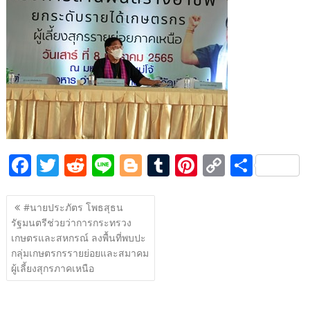
e
itt
d
e
g
m
er
p
ar
b
er
di
g
bl
e
y
e
o
t
er
r
st
Li
o
n
k
k
F
T
R
Li
Bl
T
Pi
C
S
ac
w
e
n
o
u
nt
o
h
แนะแนว
e
itt
d
e
g
m
er
p
ar
#นายประภัตร โพธสุธน
เรื่อง
รัฐมนตรีช่วยว่าการกระทรวง
b
er
di
g
bl
e
y
e
เกษตรและสหกรณ์ ลงพื้นที่พบปะ
o
t
er
r
st
Li
กลุ่มเกษตรกรรายย่อยและสมาคม
o
n
ผู้เลี้ยงสุกรภาคเหนือ
k
k