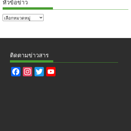
หัวข้อข่าว
หัวข้อ
ข่าว
ติดตามข่าวสาร
F
In
T
Y
ac
st
w
o
e
a
itt
u
b
gr
er
T
o
a
u
o
m
b
k
e