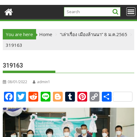
You are here
Home
“เล่าเรื่อง เมืองล้านนา” 8 ม.ค.2565
319163
319163
08/01/2022
admin1
F
T
R
Li
Bl
T
Pi
C
S
ac
w
e
n
o
u
nt
o
h
e
itt
d
e
g
m
er
p
ar
b
er
di
g
bl
e
y
e
o
t
er
r
st
Li