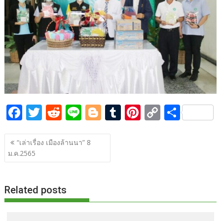
o
n
k
k
F
T
R
Li
Bl
T
Pi
C
S
ac
w
e
n
o
u
nt
o
h
แนะแนว
e
itt
d
e
g
m
er
p
ar
“เล่าเรื่อง เมืองล้านนา” 8
เรื่อง
ม.ค.2565
b
er
di
g
bl
e
y
e
o
t
er
r
st
Li
o
n
Related posts
k
k