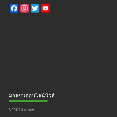
F
In
T
Y
ac
st
w
o
e
a
itt
u
b
gr
er
T
o
a
u
o
m
b
k
e
มวลชนออนไลน์นิวส์
ข่าวด่วน online