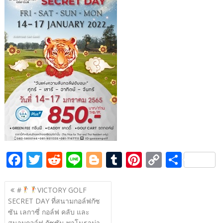
b
er
di
g
bl
e
y
e
o
t
er
r
st
Li
o
n
k
k
F
T
R
Li
Bl
T
Pi
C
S
ac
w
e
n
o
u
nt
o
h
แนะแนว
e
itt
d
e
g
m
er
p
ar
#
VICTORY GOLF
เรื่อง
SECRET DAY ที่สนามกอล์ฟกัซ
b
er
di
g
bl
e
y
e
ซัน เลกาซี่ กอล์ฟ คลับ และ
สนามกอล์ฟ กัซซัน พาโนราม่า