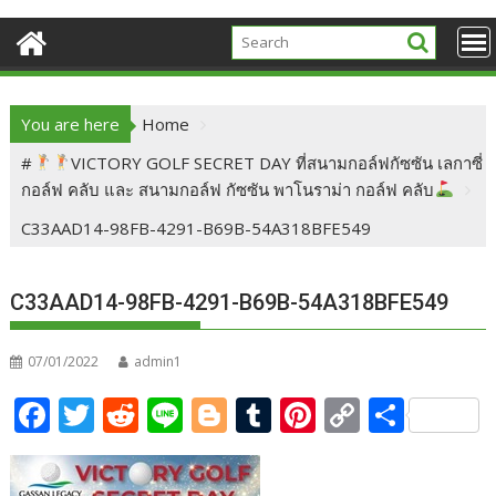
You are here
Home
#
VICTORY GOLF SECRET DAY ที่สนามกอล์ฟกัซซัน เลกาซี่
กอล์ฟ คลับ และ สนามกอล์ฟ กัซซัน พาโนราม่า กอล์ฟ คลับ
C33AAD14-98FB-4291-B69B-54A318BFE549
C33AAD14-98FB-4291-B69B-54A318BFE549
07/01/2022
admin1
F
T
R
Li
Bl
T
Pi
C
S
ac
w
e
n
o
u
nt
o
h
e
itt
d
e
g
m
er
p
ar