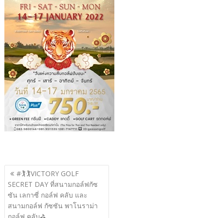
แนะแนว
#🏌🏌VICTORY GOLF
เรื่อง
SECRET DAY ที่สนามกอล์ฟกัซ
ซัน เลกาซี่ กอล์ฟ คลับ และ
สนามกอล์ฟ กัซซัน พาโนราม่า
กอล์ฟ คลับ⛳️