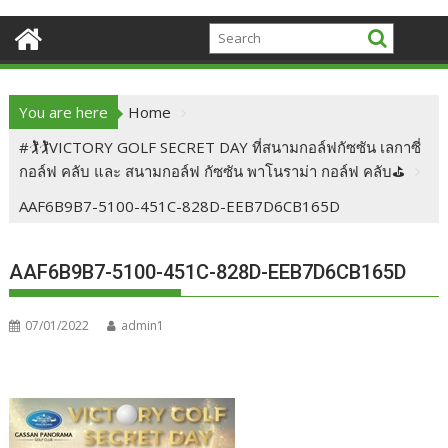
You are here
Home
#🏌🏌VICTORY GOLF SECRET DAY ที่สนามกอล์ฟกัซซัน เลกาซี่
กอล์ฟ คลับ และ สนามกอล์ฟ กัซซัน พาโนราม่า กอล์ฟ คลับ⛳️
AAF6B9B7-5100-451C-828D-EEB7D6CB165D
AAF6B9B7-5100-451C-828D-EEB7D6CB165D
07/01/2022
admin1