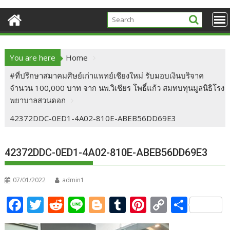
You are here
Home
#ที่ปรึกษาสมาคมศิษย์เก่าแพทย์เชียงใหม่ รับมอบเงินบริจาค
จำนวน 100,000 บาท จาก นพ.วิเชียร โพธิ์แก้ว สมทบทุนมูลนิธิโรง
พยาบาลสวนดอก
42372DDC-0ED1-4A02-810E-ABEB56DD69E3
42372DDC-0ED1-4A02-810E-ABEB56DD69E3
07/01/2022
admin1
F
T
R
Li
Bl
T
Pi
C
S
ac
w
e
n
o
u
nt
o
h