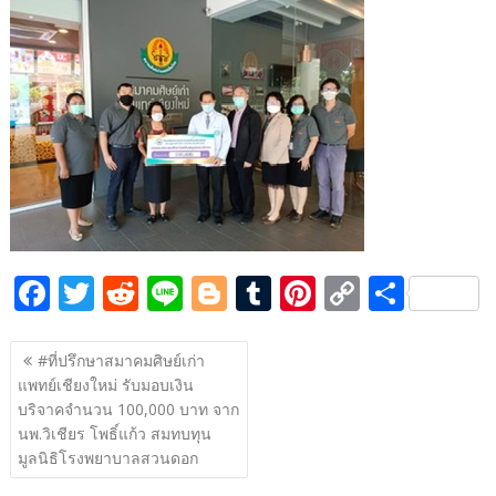
e
itt
d
e
g
m
er
p
ar
b
er
di
g
bl
e
y
e
o
t
er
r
st
Li
o
n
k
k
F
T
R
Li
Bl
T
Pi
C
S
ac
w
e
n
o
u
nt
o
h
แนะแนว
e
itt
d
e
g
m
er
p
ar
#ที่ปรึกษาสมาคมศิษย์เก่า
เรื่อง
แพทย์เชียงใหม่ รับมอบเงิน
b
er
di
g
bl
e
y
e
บริจาคจำนวน 100,000 บาท จาก
o
t
er
r
st
Li
นพ.วิเชียร โพธิ์แก้ว สมทบทุน
o
n
มูลนิธิโรงพยาบาลสวนดอก