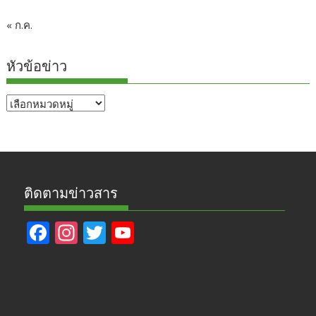
« ก.ค.
หัวข้อข่าว
หัวข้อ
ข่าว
ติดตามข่าวสาร
F
In
T
Y
ac
st
w
o
e
a
itt
u
b
gr
er
T