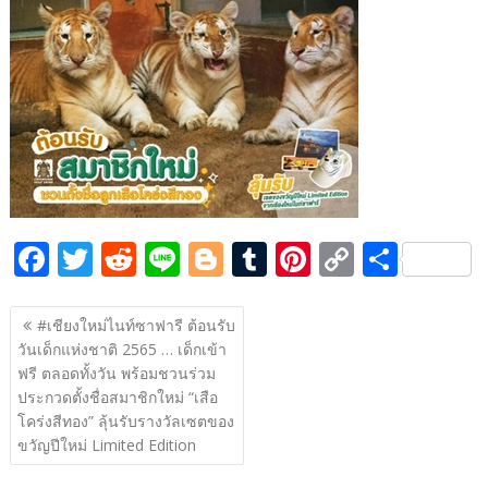
e
itt
d
e
g
m
er
p
ar
b
er
di
g
bl
e
y
e
o
t
er
r
st
Li
o
n
k
k
F
T
R
Li
Bl
T
Pi
C
S
ac
w
e
n
o
u
nt
o
h
แนะแนว
e
itt
d
e
g
m
er
p
ar
#เชียงใหม่ไนท์ซาฟารี ต้อนรับ
เรื่อง
วันเด็กแห่งชาติ 2565 … เด็กเข้า
b
er
di
g
bl
e
y
e
ฟรี ตลอดทั้งวัน พร้อมชวนร่วม
o
t
er
r
st
Li
ประกวดตั้งชื่อสมาชิกใหม่ “เสือ
o
n
โคร่งสีทอง” ลุ้นรับรางวัลเซตของ
ขวัญปีใหม่ Limited Edition
k
k