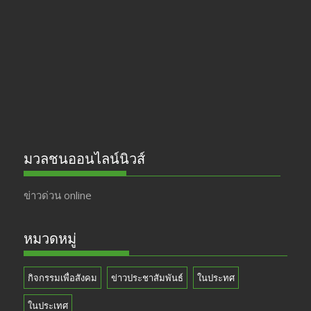
o
a
u
o
m
b
k
e
มวลชนออนไลน์นิวส์
ข่าวด่วน online
หมวดหมู่
กิจกรรมเพื่อสังคม
ข่าวประชาสัมพันธ์
ในประทศ
ในประเทศ