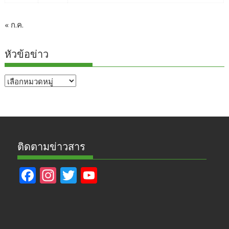
« ก.ค.
หัวข้อข่าว
หัวข้อ
ข่าว
ติดตามข่าวสาร
F
In
T
Y
ac
st
w
o
e
a
itt
u
b
gr
er
T