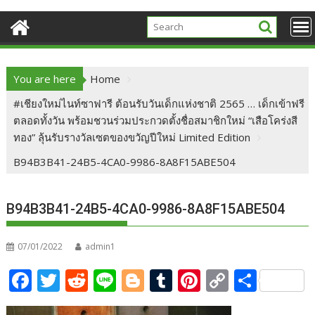
You are here
Home
#เชียงใหม่ไนท์ซาฟารี ต้อนรับวันเด็กแห่งชาติ 2565 … เด็กเข้าฟรี
ตลอดทั้งวัน พร้อมชวนร่วมประกวดตั้งชื่อสมาชิกใหม่ “เสือโคร่งสี
ทอง” ลุ้นรับรางวัลเซตของขวัญปีใหม่ Limited Edition
B94B3B41-24B5-4CA0-9986-8A8F15ABE504
B94B3B41-24B5-4CA0-9986-8A8F15ABE504
07/01/2022
admin1
F
T
R
Li
Bl
T
Pi
C
S
ac
w
e
n
o
u
nt
o
h