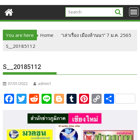
You are here
Home
“เล่าเรื่อง เมืองล้านนา” 7 ม.ค. 2565
S__20185112
S__20185112
07/01/2022
admin1
F
T
R
Li
Bl
T
Pi
C
S
ac
w
e
n
o
u
nt
o
h
e
itt
d
e
g
m
er
p
ar
b
er
di
g
bl
e
y
e
o
t
er
r
st
Li