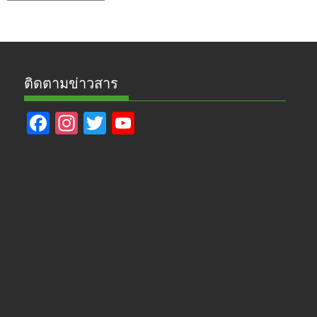
ข่าว
ติดตามข่าวสาร
F
In
T
Y
ac
st
w
o
e
a
itt
u
b
gr
er
T
o
a
u
o
m
b
k
e