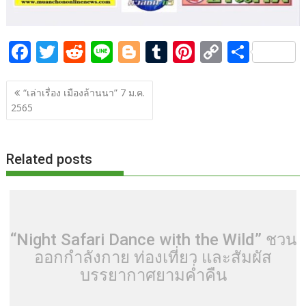
o
n
k
k
F
T
R
Li
Bl
T
Pi
C
S
ac
w
e
n
o
u
nt
o
h
แนะแนว
e
itt
d
e
g
m
er
p
ar
“เล่าเรื่อง เมืองล้านนา” 7 ม.ค.
เรื่อง
2565
b
er
di
g
bl
e
y
e
o
t
er
r
st
Li
o
n
Related posts
k
k
“Night Safari Dance with the Wild” ชวน
ออกกำลังกาย ท่องเที่ยว และสัมผัส
บรรยากาศยามค่ำคืน