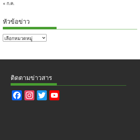
« ก.ค.
หัวข้อข่าว
หัวข้อ
ข่าว
ติดตามข่าวสาร
F
In
T
Y
ac
st
w
o
e
a
itt
u
b
gr
er
T
o
a
u