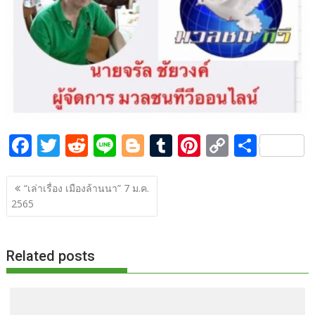
o
n
k
k
F
T
R
Li
Bl
T
Pi
C
S
ac
w
e
n
o
u
nt
o
h
แนะแนว
e
itt
d
e
g
m
er
p
ar
“เล่าเรื่อง เมืองล้านนา” 7 ม.ค.
เรื่อง
2565
b
er
di
g
bl
e
y
e
o
t
er
r
st
Li
o
n
Related posts
k
k