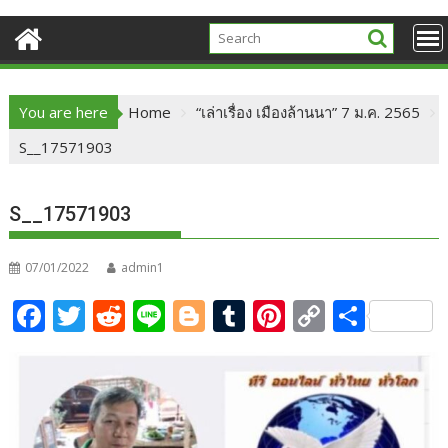
You are here
Home
“เล่าเรื่อง เมืองล้านนา” 7 ม.ค. 2565
S__17571903
S__17571903
07/01/2022
admin1
F
T
R
Li
Bl
T
Pi
C
S
ac
w
e
n
o
u
nt
o
h
e
itt
d
e
g
m
er
p
ar
b
er
di
g
bl
e
y
e
o
t
er
r
st
Li