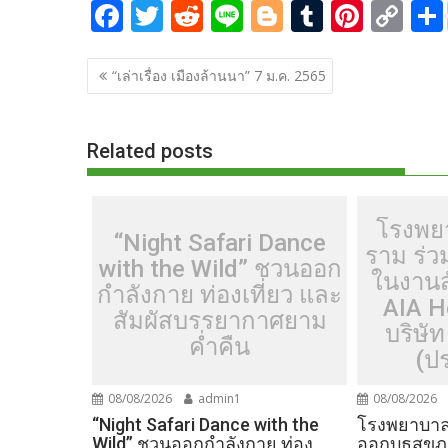
F
T
R
Li
Bl
T
Pi
C
ac
w
e
n
o
u
nt
o
แนะแนว
e
itt
d
e
g
m
er
p
“เล่าเรื่อง เมืองล้านนา” 7 ม.ค. 2565
เรื่อง
b
er
di
g
bl
e
y
o
t
er
r
st
Li
Related posts
o
n
k
k
โรงพย
“Night Safari Dance
ราม ร่
with the Wild” ชวนออก
ในงานส
กำลังกาย ท่องเที่ยว และ
AIA H
สัมผัสบรรยากาศยาม
บริษัท
ค่ำคืน
(ป
08/08/2026
admin1
08/08/2026
“Night Safari Dance with the
โรงพยาบาลเ
Wild” ชวนออกกำลังกาย ท่อง
ออกบูธสุข