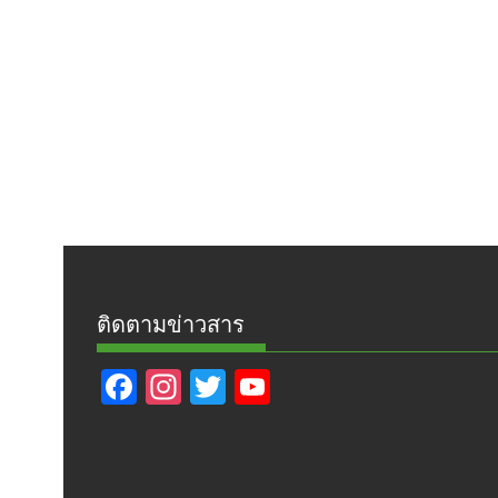
ติดตามข่าวสาร
F
In
T
Y
ac
st
w
o
e
a
itt
u
b
gr
er
T