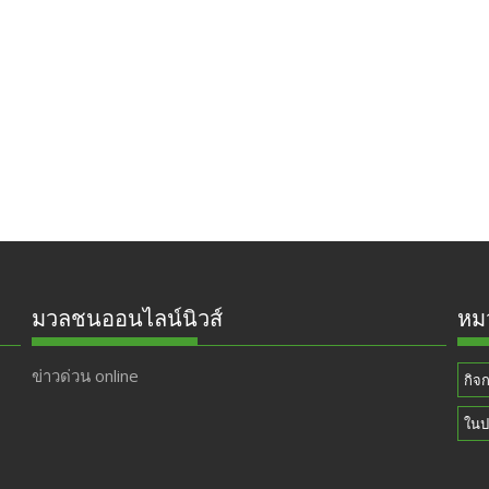
มวลชนออนไลน์นิวส์
หมว
ข่าวด่วน online
กิจ
ในป