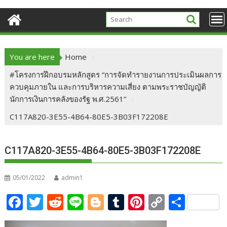
You are here
Home
#โครงการฝึกอบรมหลักสูตร “การจัดทำรายงานการประเมินผลการ
ควบคุมภายใน และการบริหารความเสี่ยง ตามพระราชบัญญัติ
นักการเงินการคลังของรัฐ พ.ศ.2561”
C117A820-3E55-4B64-80E5-3B03F172208E
C117A820-3E55-4B64-80E5-3B03F172208E
05/01/2022
admin1
F
T
R
Li
Bl
T
Pi
C
S
ac
w
e
n
o
u
nt
o
h