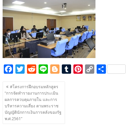
e
itt
d
e
g
m
er
p
ar
b
er
di
g
bl
e
y
e
o
t
er
r
st
Li
o
n
k
k
F
T
R
Li
Bl
T
Pi
C
S
ac
w
e
n
o
u
nt
o
h
แนะแนว
e
itt
d
e
g
m
er
p
ar
#โครงการฝึกอบรมหลักสูตร
เรื่อง
“การจัดทำรายงานการประเมิน
b
er
di
g
bl
e
y
e
ผลการควบคุมภายใน และการ
o
t
er
r
st
Li
บริหารความเสี่ยง ตามพระราช
o
n
บัญญัตินักการเงินการคลังของรัฐ
พ.ศ.2561”
k
k