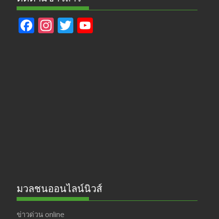
F
In
T
Y
ac
st
w
o
e
a
itt
u
b
gr
er
T
o
a
u
o
m
b
k
e
มวลชนออนไลน์นิวส์
ข่าวด่วน online