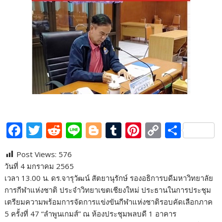
F
T
R
Li
Bl
T
Pi
C
S
ac
w
e
n
o
u
nt
o
h
Post Views:
576
e
itt
d
e
g
m
er
p
ar
วันที่ 4 มกราคม 2565
b
er
di
g
bl
e
y
e
เวลา 13.00 น. ดร.จารุวัฒน์ สัตยานุรักษ์ รองอธิการบดีมหาวิทยาลัย
o
t
er
r
st
Li
การกีฬาแห่งชาติ ประจำวิทยาเขตเชียงใหม่ ประธานในการประชุม
เตรียมความพร้อมการจัดการแข่งขันกีฬาแห่งชาติรอบคัดเลือกภาค
o
n
5 ครั้งที่ 47 “ลำพูนเกมส์” ณ ห้องประชุมพลบดี 1 อาคาร