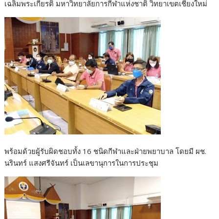
k
k
เฉลิมพระเกียรติ มหาวิทยาลัยการกีฬาแห่งชาติ วิทยาเขตเชียงใหม่
พร้อมด้วยผู้รับผิดชอบทั้ง 16 ชนิดกีฬาและฝ่ายพยาบาล โดยมี ผช.
นรินทร์ แสงศรีจันทร์ เป็นเลขานุการในการประชุม