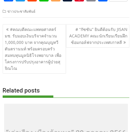
ac
w
e
n
o
u
nt
o
h
ข่าวประชาสัมพันธ์
e
itt
d
e
g
m
er
p
ar
b
er
di
g
bl
e
y
e
แนะแนว
#คณบดีคณะแพทยศาสตร์
# “กัซซัน” ยินดีต้อนรับ JISAN
o
t
er
r
st
Li
เรื่อง
มช. รับมอบเงินบริจาคจำนวน
ACADEMY คณะนักเรียนเรียนฝึก
o
n
1,000,000 บาท จากคุณบุญทวี
ซ้อมกอล์ฟจากประเทศเกาหลี
ตันตรานนท์ พร้อมครอบครัว
k
k
สมทบทุนมูลนิธิโรงพยาบาล เพื่อ
โครงการปรับปรุงอาคารผู้ป่วยสุ
จิณโณ
Related posts