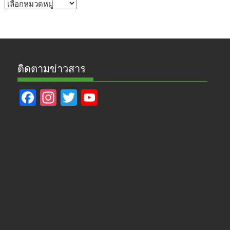
หัวข้อ
ข่าว
ติดตามข่าวสาร
F
In
T
Y
ac
st
w
o
e
a
itt
u
b
gr
er
T
o
a
u
o
m
b
k
e