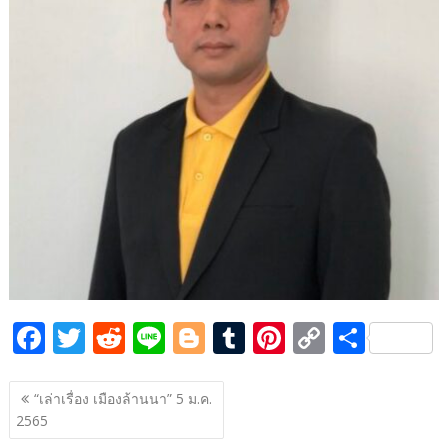
o
n
k
k
F
T
R
Li
Bl
T
Pi
C
S
ac
w
e
n
o
u
nt
o
h
แนะแนว
e
itt
d
e
g
m
er
p
ar
“เล่าเรื่อง เมืองล้านนา” 5 ม.ค.
เรื่อง
2565
b
er
di
g
bl
e
y
e