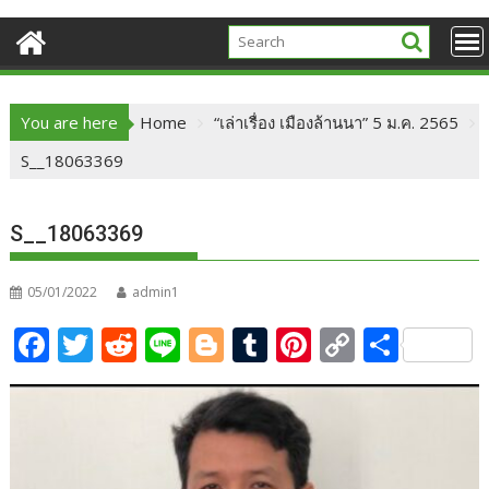
You are here
Home
“เล่าเรื่อง เมืองล้านนา” 5 ม.ค. 2565
S__18063369
S__18063369
05/01/2022
admin1
F
T
R
Li
Bl
T
Pi
C
S
ac
w
e
n
o
u
nt
o
h
e
itt
d
e
g
m
er
p
ar
b
er
di
g
bl
e
y
e
o
t
er
r
st
Li