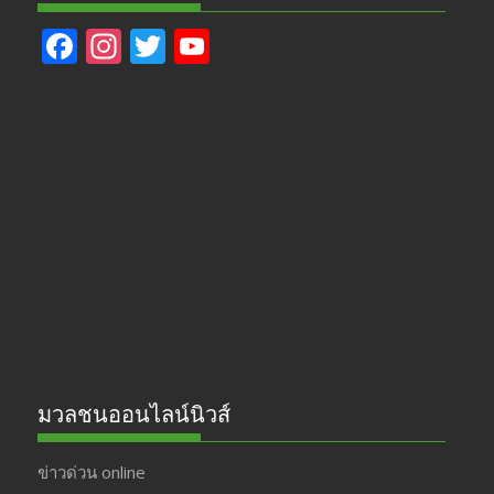
F
In
T
Y
ac
st
w
o
e
a
itt
u
b
gr
er
T
o
a
u
o
m
b
k
e
มวลชนออนไลน์นิวส์
ข่าวด่วน online