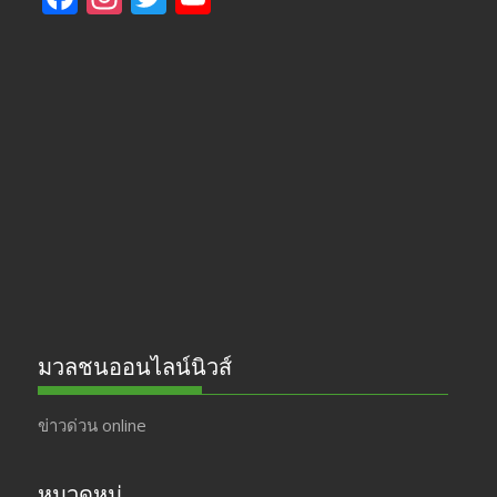
ac
st
w
o
e
a
itt
u
b
gr
er
T
o
a
u
o
m
b
k
e
มวลชนออนไลน์นิวส์
ข่าวด่วน online
หมวดหมู่