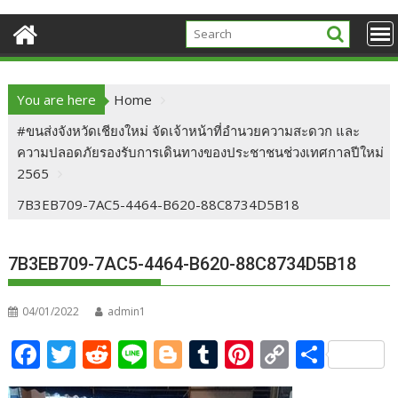
You are here
Home
#ขนส่งจังหวัดเชียงใหม่ จัดเจ้าหน้าที่อำนวยความสะดวก และ
ความปลอดภัยรองรับการเดินทางของประชาชนช่วงเทศกาลปีใหม่
2565
7B3EB709-7AC5-4464-B620-88C8734D5B18
7B3EB709-7AC5-4464-B620-88C8734D5B18
04/01/2022
admin1
F
T
R
Li
Bl
T
Pi
C
S
ac
w
e
n
o
u
nt
o
h