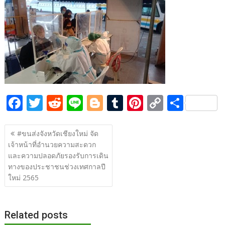
e
itt
d
e
g
m
er
p
ar
b
er
di
g
bl
e
y
e
o
t
er
r
st
Li
o
n
k
k
F
T
R
Li
Bl
T
Pi
C
S
ac
w
e
n
o
u
nt
o
h
แนะแนว
e
itt
d
e
g
m
er
p
ar
#ขนส่งจังหวัดเชียงใหม่ จัด
เรื่อง
เจ้าหน้าที่อำนวยความสะดวก
b
er
di
g
bl
e
y
e
และความปลอดภัยรองรับการเดิน
o
t
er
r
st
Li
ทางของประชาชนช่วงเทศกาลปี
o
n
ใหม่ 2565
k
k
Related posts