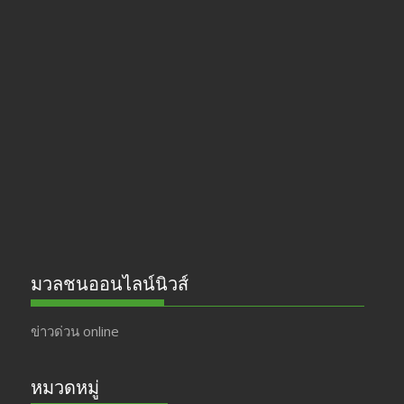
ac
st
w
o
e
a
itt
u
b
gr
er
T
o
a
u
o
m
b
k
e
มวลชนออนไลน์นิวส์
ข่าวด่วน online
หมวดหมู่