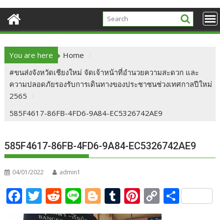
You are here
Home
#ขนส่งจังหวัดเชียงใหม่ จัดเจ้าหน้าที่อำนวยความสะดวก และ
ความปลอดภัยรองรับการเดินทางของประชาชนช่วงเทศกาลปีใหม่
2565
585F4617-86FB-4FD6-9A84-EC5326742AE9
585F4617-86FB-4FD6-9A84-EC5326742AE9
04/01/2022
admin1
F
T
R
Li
Bl
T
Pi
C
S
ac
w
e
n
o
u
nt
o
h