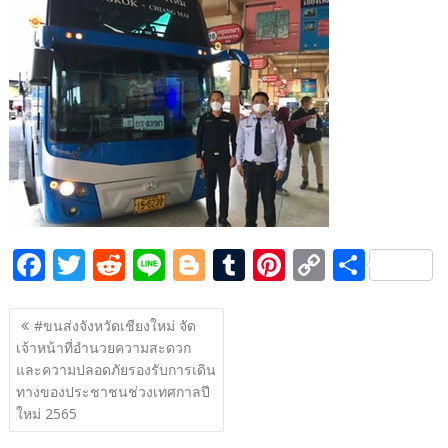
e
itt
d
e
g
m
er
p
ar
b
er
di
g
bl
e
y
e
o
t
er
r
st
Li
o
n
k
k
F
T
R
Li
Bl
T
Pi
C
S
ac
w
e
n
o
u
nt
o
h
แนะแนว
e
itt
d
e
g
m
er
p
ar
#ขนส่งจังหวัดเชียงใหม่ จัด
เรื่อง
เจ้าหน้าที่อำนวยความสะดวก
b
er
di
g
bl
e
y
e
และความปลอดภัยรองรับการเดิน
o
t
er
r
st
Li
ทางของประชาชนช่วงเทศกาลปี
o
n
ใหม่ 2565