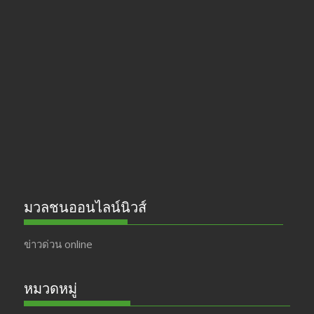
e
a
itt
u
b
gr
er
T
o
a
u
o
m
b
k
e
มวลชนออนไลน์นิวส์
ข่าวด่วน online
หมวดหมู่