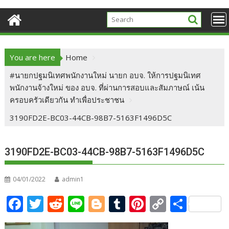
You are here
Home
#นายกปฐมนิเทศพนักงานใหม่ นายก อบจ. ให้การปฐมนิเทศ
พนักงานจ้างใหม่ ของ อบจ. ที่ผ่านการสอบและสัมภาษณ์ เน้น
ครอบครัวเดียวกัน ทำเพื่อประชาชน
3190FD2E-BC03-44CB-98B7-5163F1496D5C
3190FD2E-BC03-44CB-98B7-5163F1496D5C
04/01/2022
admin1
F
T
R
Li
Bl
T
Pi
C
S
ac
w
e
n
o
u
nt
o
h