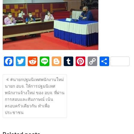
e
itt
d
e
g
m
er
p
ar
b
er
di
g
bl
e
y
e
o
t
er
r
st
Li
o
n
k
k
F
T
R
Li
Bl
T
Pi
C
S
ac
w
e
n
o
u
nt
o
h
แนะแนว
e
itt
d
e
g
m
er
p
ar
#นายกปฐมนิเทศพนักงานใหม่
เรื่อง
นายก อบจ. ให้การปฐมนิเทศ
b
er
di
g
bl
e
y
e
พนักงานจ้างใหม่ ของ อบจ. ที่ผ่าน
o
t
er
r
st
Li
การสอบและสัมภาษณ์ เน้น
o
n
ครอบครัวเดียวกัน ทำเพื่อ
ประชาชน
k
k