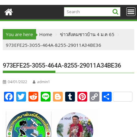
You are here
Home
ข่าวสังคมชาวบ้าน 4 ม.ค 65
973EFE25-3055-464A-8255-29011A34BE36
973EFE25-3055-464A-8255-29011A34BE36
04/01/2022
admin1
F
T
R
Li
Bl
T
Pi
C
S
ac
w
e
n
o
u
nt
o
h
e
itt
d
e
g
m
er
p
ar
b
er
di
g
bl
e
y
e
o
t
er
r
st
Li