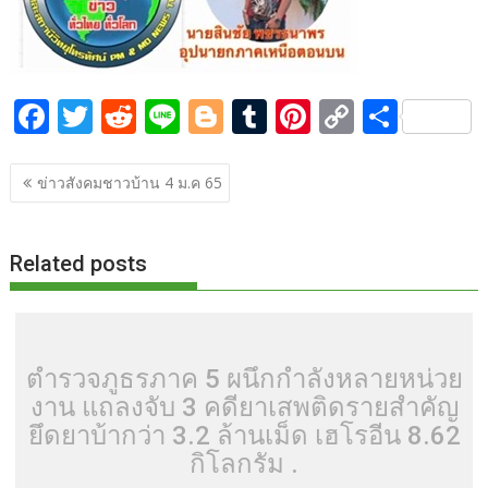
o
n
k
k
F
T
R
Li
Bl
T
Pi
C
S
ac
w
e
n
o
u
nt
o
h
แนะแนว
e
itt
d
e
g
m
er
p
ar
ข่าวสังคมชาวบ้าน 4 ม.ค 65
เรื่อง
b
er
di
g
bl
e
y
e
o
t
er
r
st
Li
Related posts
o
n
k
k
ตำรวจภูธรภาค 5 ผนึกกำลังหลายหน่วย
งาน แถลงจับ 3 คดียาเสพติดรายสำคัญ
ยึดยาบ้ากว่า 3.2 ล้านเม็ด เฮโรอีน 8.62
กิโลกรัม .