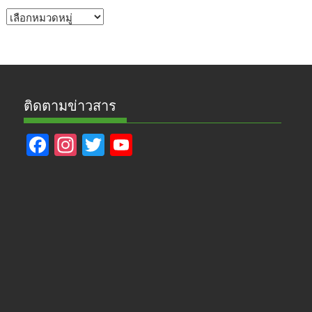
หัวข้อ
ข่าว
ติดตามข่าวสาร
F
In
T
Y
ac
st
w
o
e
a
itt
u
b
gr
er
T
o
a
u
o
m
b
k
e