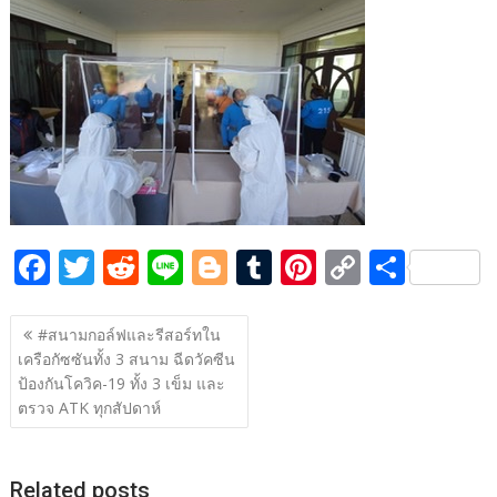
b
er
di
g
bl
e
y
e
o
t
er
r
st
Li
o
n
k
k
F
T
R
Li
Bl
T
Pi
C
S
ac
w
e
n
o
u
nt
o
h
แนะแนว
e
itt
d
e
g
m
er
p
ar
#สนามกอล์ฟและรีสอร์ทใน
เรื่อง
เครือกัซซันทั้ง 3 สนาม ฉีดวัคซีน
b
er
di
g
bl
e
y
e
ป้องกันโควิค-19 ทั้ง 3 เข็ม และ
o
t
er
r
st
Li
ตรวจ ATK ทุกสัปดาห์
o
n
k
k
Related posts