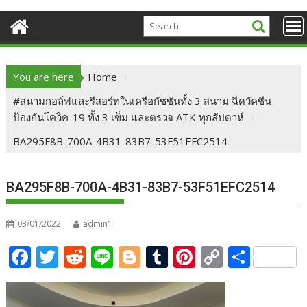
You are here
Home
#สนามกอล์ฟและรีสอร์ทในเครือกัซซันทั้ง 3 สนาม ฉีดวัคซีน
ป้องกันโควิค-19 ทั้ง 3 เข็ม และตรวจ ATK ทุกสัปดาห์
BA295F8B-700A-4B31-83B7-53F51EFC2514
BA295F8B-700A-4B31-83B7-53F51EFC2514
03/01/2022
admin1
F
T
R
Li
Bl
T
Pi
C
S
ac
w
e
n
o
u
nt
o
h
e
itt
d
e
g
m
er
p
ar