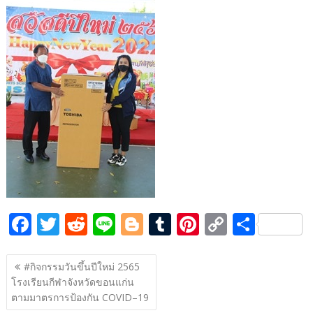
b
er
di
g
bl
e
y
e
o
t
er
r
st
Li
o
n
k
k
F
T
R
Li
Bl
T
Pi
C
S
ac
w
e
n
o
u
nt
o
h
แนะแนว
e
itt
d
e
g
m
er
p
ar
#กิจกรรมวันขึ้นปีใหม่ 2565
เรื่อง
โรงเรียนกีฬาจังหวัดขอนแก่น
b
er
di
g
bl
e
y
e
ตามมาตรการป้องกัน COVID–19