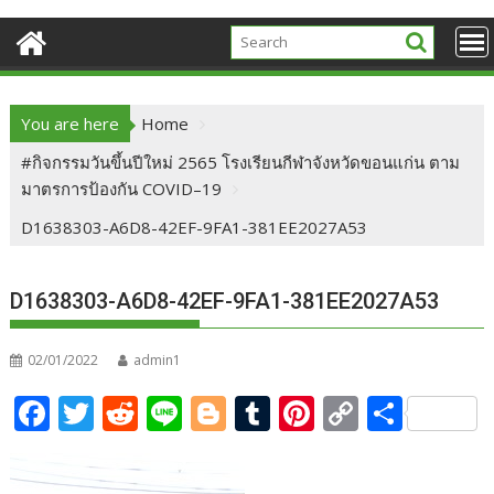
You are here
Home
#กิจกรรมวันขึ้นปีใหม่ 2565 โรงเรียนกีฬาจังหวัดขอนแก่น ตาม
มาตรการป้องกัน COVID–19
D1638303-A6D8-42EF-9FA1-381EE2027A53
D1638303-A6D8-42EF-9FA1-381EE2027A53
02/01/2022
admin1
F
T
R
Li
Bl
T
Pi
C
S
ac
w
e
n
o
u
nt
o
h
e
itt
d
e
g
m
er
p
ar