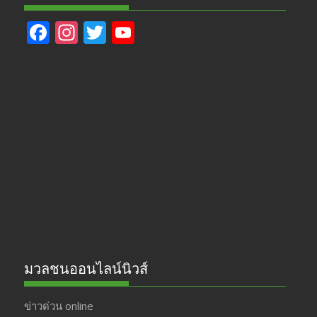
F
In
T
Y
ac
st
w
o
e
a
itt
u
b
gr
er
T
o
a
u
o
m
b
k
e
มวลชนออนไลน์นิวส์
ข่าวด่วน online