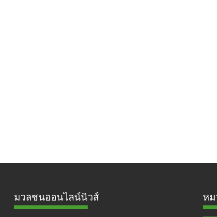
มวลชนออนไลน์นิวส์
หมว