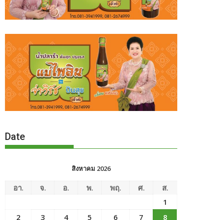
Date
สิงหาคม 2026
อา.
จ.
อ.
พ.
พฤ.
ศ.
ส.
1
2
3
4
5
6
7
8