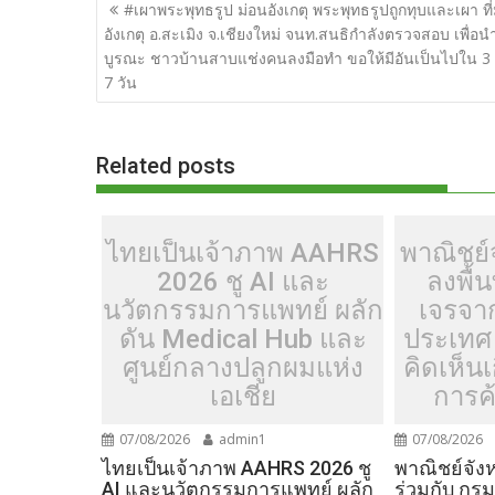
แนะแนว
e
itt
d
e
g
m
er
p
#เผาพระพุทธรูป ม่อนอังเกตุ พระพุทธรูปถูกทุบและเผา ที่
เรื่อง
อังเกตุ อ.สะเมิง จ.เชียงใหม่ จนท.สนธิกำลังตรวจสอบ เพื่อ
b
er
di
g
bl
e
y
บูรณะ ชาวบ้านสาบแช่งคนลงมือทำ ขอให้มีอันเป็นไปใน 3 
o
t
er
r
st
Li
7 วัน
o
n
k
k
Related posts
ไทยเป็นเจ้าภาพ AAHRS
พาณิชย์จ
2026 ชู AI และ
ลงพื้น
นวัตกรรมการแพทย์ ผลัก
เจรจา
ดัน Medical Hub และ
ประเทศ 
ศูนย์กลางปลูกผมแห่ง
คิดเห็น
เอเชีย
การค้
07/08/2026
admin1
07/08/2026
ไทยเป็นเจ้าภาพ AAHRS 2026 ชู
พาณิชย์จังห
AI และนวัตกรรมการแพทย์ ผลัก
ร่วมกับ กร