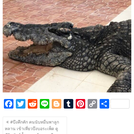
e
itt
d
e
g
m
er
p
ar
b
er
di
g
bl
e
y
e
o
t
er
r
st
Li
o
n
k
k
F
T
R
Li
Bl
T
Pi
C
S
ac
w
e
n
o
u
nt
o
h
แนะแนว
e
itt
d
e
g
m
er
p
ar
#บึงคึกคัก คนนับหมื่นพาลูก
เรื่อง
หลาน เข้าเที่ยวบึงบอระเพ็ด ดู
b
er
di
g
bl
e
y
e