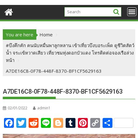
You are here
Home
#บึงคึกคัก คนนับหมื่นพาลูกหลาน เข้าเที่ยวบึงบอระเพ็ด ดูชีวิตสัตว์
น้ำ จระเข้หวาดเสียว เที่ยวชมทุ่งดอกบัวแดง โทรติดต่อจองเรือล่วง
หน้า
A7DE16C8-0F78-448F-8370-BF1CF5629163
A7DE16C8-0F78-448F-8370-BF1CF5629163
02/01/2022
admin1
F
T
R
Li
Bl
T
Pi
C
S
ac
w
e
n
o
u
nt
o
h