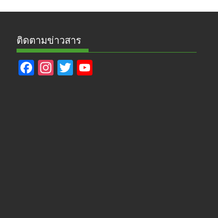
ติดตามข่าวสาร
F
In
T
Y
ac
st
w
o
e
a
itt
u
b
gr
er
T
o
a
u
o
m
b
k
e