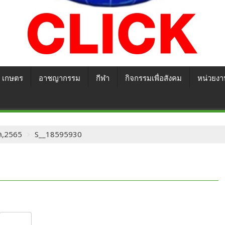
เกษตร
อาชญากรรม
กีฬา
กิจกรรมเพื่อสังคม
หน่วยงา
มค,2565
S__18595930
S