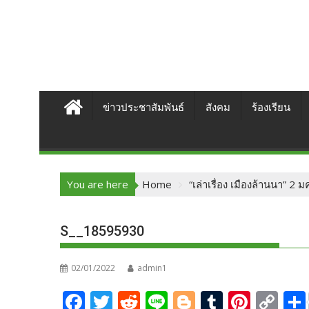
ข่าวประชาสัมพันธ์
สังคม
ร้องเรียน
You are here
Home
“เล่าเรื่อง เมืองล้านนา” 2 
S__18595930
02/01/2022
admin1
F
T
R
Li
Bl
T
Pi
C