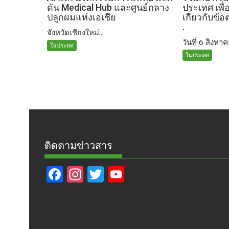
ดัน Medical Hub และศูนย์กลาง
ประเทศ เพื่
ปลูกผมแห่งเอเชีย
เกี่ยวกับข้
.
จังหวัดเชียงใหม่...
วันที่ 6 สิงหาค
ในประทศ
ในประทศ
ติดตามข่าวสาร
F
In
T
Y
ac
st
w
o
e
a
itt
u
b
gr
er
T