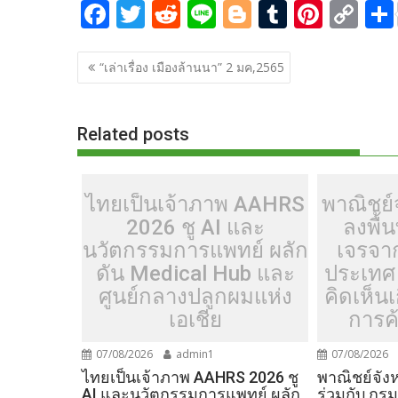
F
T
R
Li
Bl
T
Pi
C
ac
w
e
n
o
u
nt
o
แนะแนว
e
itt
d
e
g
m
er
p
“เล่าเรื่อง เมืองล้านนา” 2 มค,2565
เรื่อง
b
er
di
g
bl
e
y
o
t
er
r
st
Li
Related posts
o
n
k
k
ไทยเป็นเจ้าภาพ AAHRS
พาณิชย์จ
2026 ชู AI และ
ลงพื้น
นวัตกรรมการแพทย์ ผลัก
เจรจา
ดัน Medical Hub และ
ประเทศ 
ศูนย์กลางปลูกผมแห่ง
คิดเห็น
เอเชีย
การค้
07/08/2026
admin1
07/08/2026
ไทยเป็นเจ้าภาพ AAHRS 2026 ชู
พาณิชย์จังห
AI และนวัตกรรมการแพทย์ ผลัก
ร่วมกับ กร