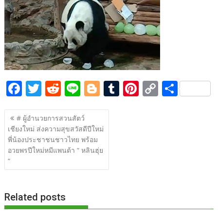
b
er
di
g
bl
e
y
e
o
t
er
r
st
Li
o
n
k
k
F
T
R
Li
Bl
T
Pi
C
S
ac
w
e
n
o
u
nt
o
h
แนะแนว
e
itt
d
e
g
m
er
p
ar
# ผู้อำนวยการสวนสัตว์
เรื่อง
เชียงใหม่ ส่งความสุขสวัสดีปีใหม่
b
er
di
g
bl
e
y
e
พี่น้องประชาชนชาวไทย พร้อม
o
t
er
r
st
Li
อวยพรปีใหม่หมีแพนด้า “ หลินฮุ่ย
o
n
“
k
k
Related posts