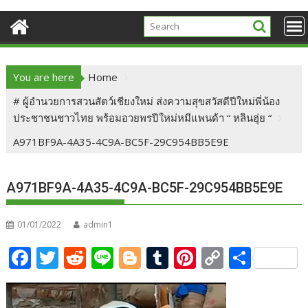
You are here
Home
# ผู้อำนวยการสวนสัตว์เชียงใหม่ ส่งความสุขสวัสดีปีใหม่พี่น้อง
ประชาชนชาวไทย พร้อมอวยพรปีใหม่หมีแพนด้า “ หลินฮุ่ย “
A971BF9A-4A35-4C9A-BC5F-29C954BB5E9E
A971BF9A-4A35-4C9A-BC5F-29C954BB5E9E
01/01/2022
admin1
F
T
R
Li
Bl
T
Pi
C
S
ac
w
e
n
o
u
nt
o
h
e
itt
d
e
g
m
er
p
ar