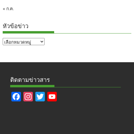
« ก.ค.
หัวข้อข่าว
หัวข้อ
ข่าว
ติดตามข่าวสาร
F
In
T
Y
ac
st
w
o
e
a
itt
u
b
gr
er
T